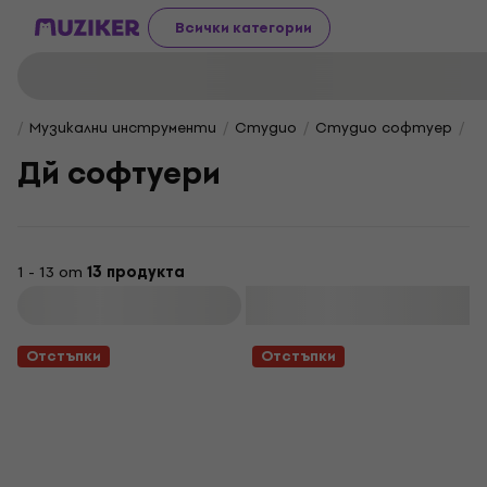
Всички категории
Музикални инструменти
Студио
Студио софтуер
Д
Дй софтуери
1 - 13 от
13 продукта
Филтриране
Отстъпки
Отстъпки