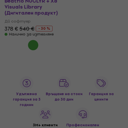
Beatflo NUCLYR + X8
Visuals Library
(Дигитален продукт)
Дй софтуер
378 €
540 €
- 30 %
Налично за изтегляне
Удължена
Връщане на стоки
Гаранция за
гаранция за 3
до 30 дни
цените
години
3M+ клиенти
Професионален