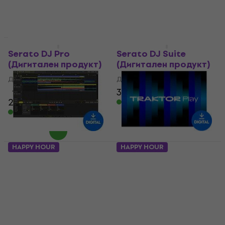
Отстъпки
HAPPY HOUR
Serato DJ Pro
Serato DJ Suite
(Дигитален продукт)
(Дигитален продукт)
Дй софтуер
Дй софтуер
4,3
/5
354 €
540 €
- 34 %
222 €
326 €
- 32 %
Налично за изтегляне
Налично за изтегляне
HAPPY HOUR
HAPPY HOUR
DJ.Studio Ultimate
Native Instruments
(Дигитален продукт)
Traktor Play
(Дигитален продукт)
Дй софтуер
Дй софтуер
5
/5
159 €
257 €
38,50 €
49 €
- 38 %
- 21 %
Налично за изтегляне
Налично за изтегляне