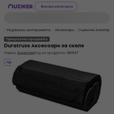
Всички категории
Музикални инструменти
Aксесоари
Сценични конструк
Прекратена продажба
Duratruss Аксесоари за скеле
Марка:
Duratruss
Код на продукта:
281927
Прекратена продажба