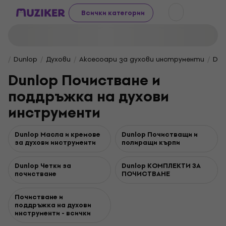
Всички категории
Dunlop
Духови
Аксесоари за духови инструменти
Dun
Dunlop Почистване и
поддръжка на духови
инструменти
Dunlop Масла и кремове
Dunlop Почистващи и
за духови инструменти
полиращи кърпи
Dunlop Четки за
Dunlop КОМПЛЕКТИ ЗА
почистване
ПОЧИСТВАНЕ
Почистване и
поддръжка на духови
инструменти - всички