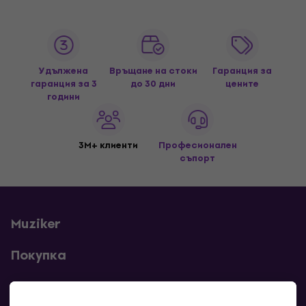
Удължена
Връщане на стоки
Гаранция за
гаранция за 3
до 30 дни
цените
години
3M+ клиенти
Професионален
съпорт
Muziker
Покупка
Полезни линкове