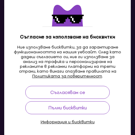
Контакти
Свържи се с нас
Съгласие за използване на бисквитки
Ние използваме бисквитки, за да гарантираме
функционалността на нашия уебсайт. След като
дадеш съгласието си, ние ги използваме за
анализ на трафика и персонализиране на
рекламите в рекламни платформи на трети
страни, като винаги спазваме правилата на
Политиката за поверителност
.
Съгласявам се
MK
Пълни бисквитки
Информация и бисквитки
© 2004-2026 MUZIKER a.s.