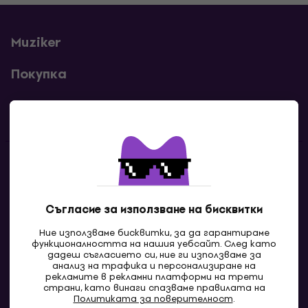
Muziker
Покупка
Полезни линкове
Контакти
Свържи се с нас
Съгласие за използване на бисквитки
Ние използваме бисквитки, за да гарантираме
функционалността на нашия уебсайт. След като
дадеш съгласието си, ние ги използваме за
анализ на трафика и персонализиране на
рекламите в рекламни платформи на трети
страни, като винаги спазваме правилата на
Политиката за поверителност
.