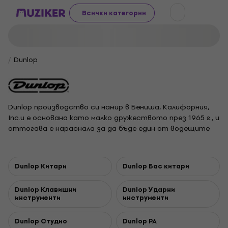
Всички категории
Dunlop
Dunlop производство си намир в Бениша, Калифорния,
Inc.и е основана като малко дружеството през 1965 г., и
оттогава е нараснала за да бъде един от водещите
производители на електронни ефекти, пера, слайдове
за китара,аксесоари за струнни и други
музикалниинструменти. Dunlop е създател на такива
Dunlop Китари
Dunlop Бас китари
легендарни продукти като Crybaby wah и Tortex picks.
Dunlop Клавишни
Dunlop Ударни
инструменти
инструменти
Dunlop Студио
Dunlop PA