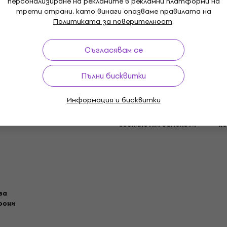
персонализиране на рекламите в рекламни платформи на
трети страни, като винаги спазваме правилата на
Политиката за поверителност
.
Съгласявам се
оари
Пълни бисквитки
Информация и бисквитки
ка за
FPV Oчила
Адаптери за
Д
безпилотни самолети
ко
за
фони