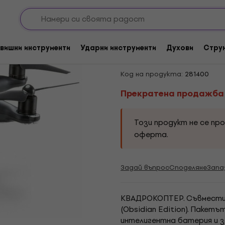
Прекратена продажба
DJI P4 PRO Aircraft
вишни инструменти
Ударни инструменти
Духови
Стру
Battery ChargerObsi
Код на продукта:
281400
Прекратена продажба
Този продукт не се пр
оферта.
Задай въпрос
Споделяне
Запа
КВАДРОКОПТЕР. Съвместим
(Obsidian Edition). Пакетът
интелигентна батерия и з