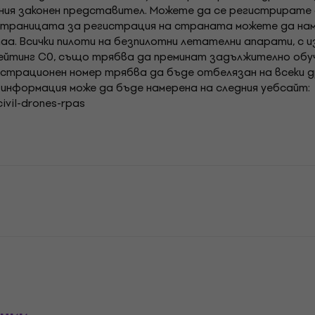
хния законен представител. Можете да се регистрирате 
страницата за регистрация на страната можете да намер
/naa. Всички пилоти на безпилотни летателни апарати, с 
рейтинг C0, също трябва да преминат задължително обуч
истрационен номер трябва да бъде отбелязан на всеки 
информация може да бъде намерена на следния уебсайт:
ivil-drones-rpas