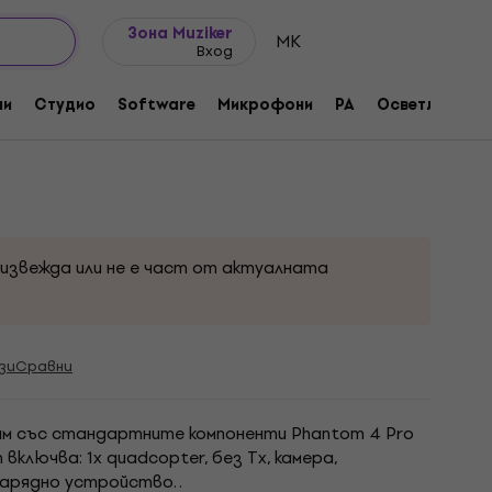
Идеи за подарък
FAQ
Muziker Блог
Зона Muziker
MK
Вход
Excludes Remote Controller and
ни
Студио
Software
Микрофони
PA
Осветление
dian Edition - DJI0423-12
оизвежда или не е част от актуалната
зи
Сравни
 със стандартните компоненти Phantom 4 Pro
 включва: 1x quadcopter, без Tx, камера,
арядно устройство. .