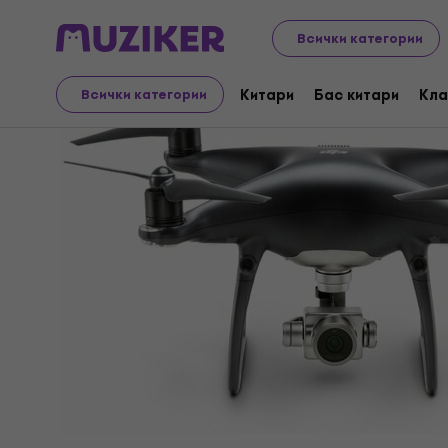
Аудио Видео Техника
Всички категории
Китари
Бас китари
Кла
Всички категории
Прекратена продажба