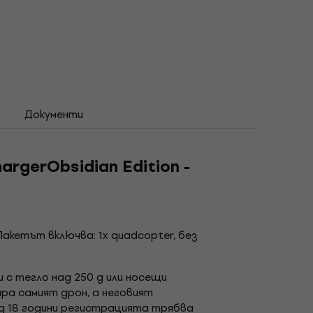
Документи
argerObsidian Edition -
акетът включва: 1x quadcopter, без
 с тегло над 250 g или носещи
рира самият дрон, а неговият
д 18 години регистрацията трябва