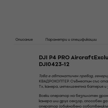
Описание
Параметри и спецификации
DJI P4 PRO AircraftExcl
DJI0423-12
Това е автоматичен превод, генер
КВАДРОКОПТЕР. Съвместим със станда
Tx, камера, интелигентна батерия и
Всеки оператор на безпилотен дрон
камера или друг сензор, способен да
оператор (обикновено собственикъ