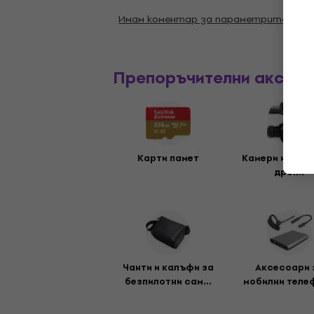
Имам коментар за параметрите
Препоръчителни аксес
Карти памет
Камери и опти
дрони
Чанти и калъфи за
Аксесоари 
безпилотни сам...
мобилни теле