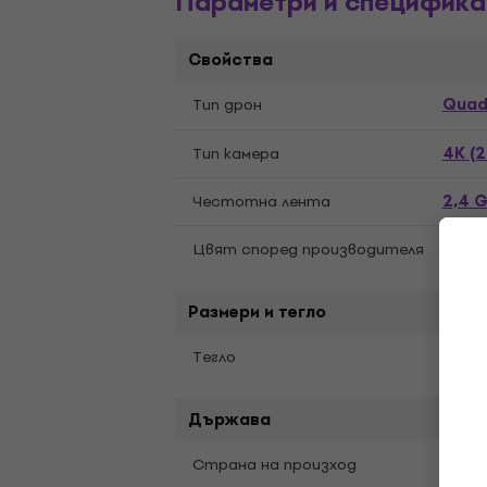
Параметри и специфика
Свойства
Quad
Тип дрон
4K (2
Тип камера
2,4 
Честотна лента
Цвят според производителя
Grey
Размери и тегло
Tегло
1,4 kg
Държава
Страна на произход
Кита