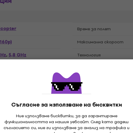
ции
copter
Време за полет
160p)
Максимална скорост
GHz
5,8 GHz
,
Технология
Съгласие за използване на бисквитки
Ние използваме бисквитки, за да гарантираме
функционалността на нашия уебсайт. След като дадеш
й
съгласието си, ние ги използваме за анализ на трафика и