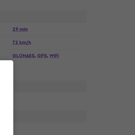
29 min
72 km/h
GLONASS
GPS
WiFi
,
,