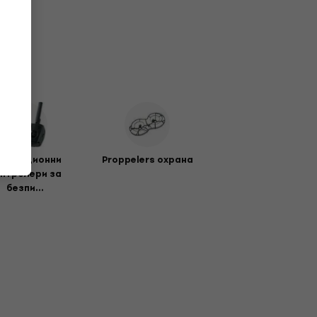
истанционни
Proppelers охрана
нтролери за
безпи...