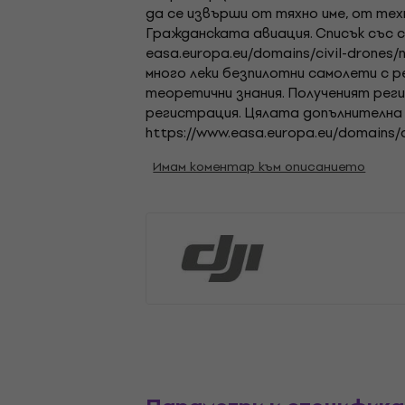
да се извърши от тяхно име, от те
Гражданската авиация. Списък със 
easa.europa.eu/domains/civil-drones
много леки безпилотни самолети с 
теоретични знания. Полученият рег
регистрация. Цялата допълнителна 
https://www.easa.europa.eu/domains/c
Имам коментар към описанието