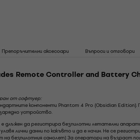
Препоръчителни аксесоари
Въпроси и отговори
udes Remote Controller and Battery Ch
иран от софтуер:
ртните компоненти Phantom 4 Pro (Obsidian Edition). П
 зарядно устройство.
 е длъжен да регистрира безпилотни летателни апарати
 улавя лични данни по какъвто и да е начин. Не се регист
т на безпилотния самолет) За оператори на възраст по