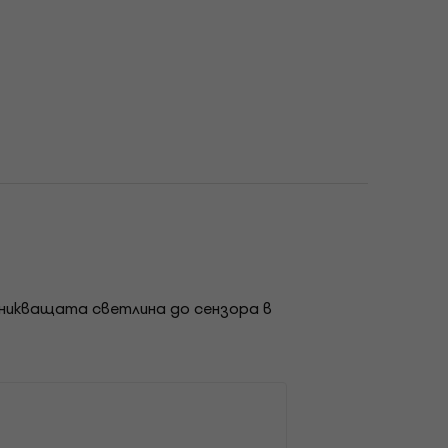
оникващата светлина до сензора в