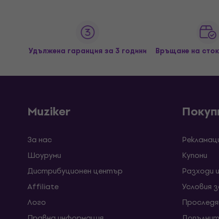
Удължена гаранция за 3 години
Връщане на сток
Muziker
Покуп
За нас
Рекламац
Шоуруми
Kупони
Дистрибуционен център
Разходи 
Affiliate
Условия 
Лого
Проследя
Правна информация
Допълнит