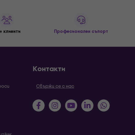
+ клиенти
Професионален съпорт
Контакти
роси
Свържи се с нас
ziker