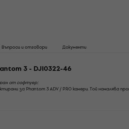
Въпроси и отговори
Документи
hantom 3 - DJI0322-46
иран от софтуер:
тирани за Phantom 3 ADV / PRO камери. Той намалява пр