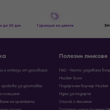
и до 30 дни
Гаранция за цените
3M
ка
Полезни линкове
ии и откази от договора
FAQ - Често задавани въп
Muziker Блог
и срокове за доставка
Подаръчен ваучер Muziker
за плащане
Идеи за подарък
ване на пратката
Списък с желания
елни услуги
Система лоялни клиенти Mu