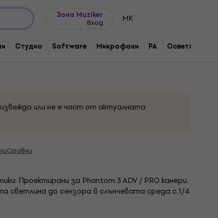
Идеи за подарък
FAQ
Muziker Блог
Зона Muziker
MK
Вход
AdvPhantom 3 - DJI0322-46
ни
Студио
Software
Микрофони
PA
Осветление
оизвежда или не е част от актуалната
зи
Сравни
ки: Проектирани за Phantom 3 ADV / PRO камери.
а светлина до сензора в слънчевата среда с 1/4