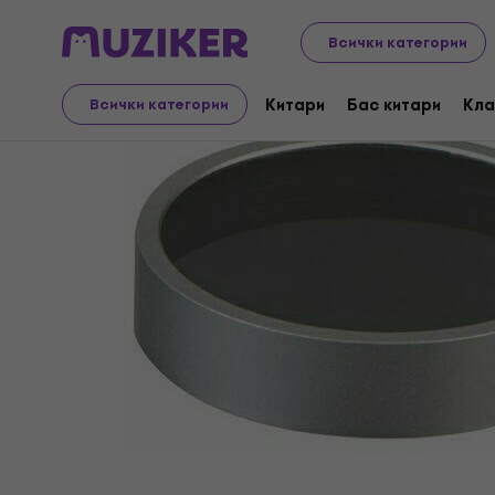
Аудио Видео Техника
Всички категории
Китари
Бас китари
Кла
Всички категории
Прекратена продажба