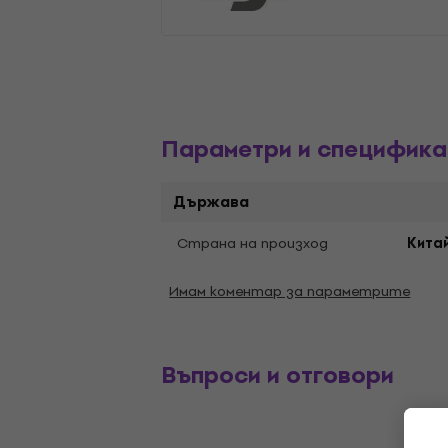
Параметри и специфика
Държава
Страна на произход
Кита
Имам коментар за параметрите
Въпроси и отговори