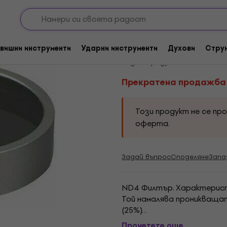
Прекратена продажба
DJI ND4 Filter Pro/
вишни инструменти
Ударни инструменти
Духови
Стру
Код на продукта:
281315
Прекратена продажба
Този продукт не се пр
оферта.
Задай въпрос
Споделяне
Запа
ND4 Филтър. Характеристи
Той намалява проникващат
(25%). .
Прочетете още