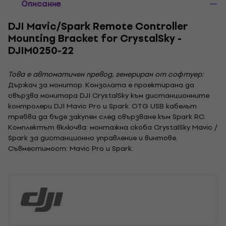
Описание
DJI Mavic/Spark Remote Controller
Mounting Bracket for CrystalSky -
DJIM0250-22
Това е автоматичен превод, генериран от софтуер:
Държач за монитор. Конзолата е проектирана да
свързва монитора DJI CrystalSky към дистанционните
контролери DJI Mavic Pro и Spark. OTG USB кабелът
трябва да бъде закупен след свързване към Spark RC.
Комплектът включва: монтажна скоба CrystalSky Mavic /
Spark за дистанционно управление и винтове.
Съвместимост: Mavic Pro и Spark.