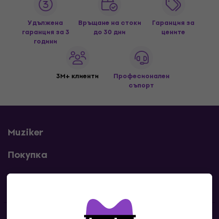
Удължена
Връщане на стоки
Гаранция за
гаранция за 3
до 30 дни
цените
години
3M+ клиенти
Професионален
съпорт
Muziker
Покупка
Полезни линкове