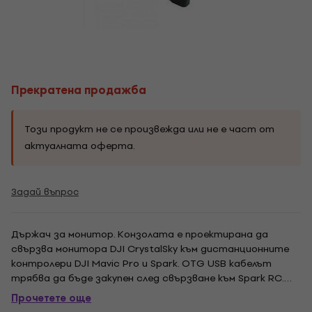
Прекратена продажба
Този продукт не се произвежда или не е част от
актуалната оферта.
Задай въпрос
Държач за монитор. Конзолата е проектирана да
свързва монитора DJI CrystalSky към дистанционните
контролери DJI Mavic Pro и Spark. OTG USB кабелът
трябва да бъде закупен след свързване към Spark RC.
Комплектът включва: монтажна скоба CrystalSky Mavic /
Прочетете още
Spark за дистанционно управление и винтове.