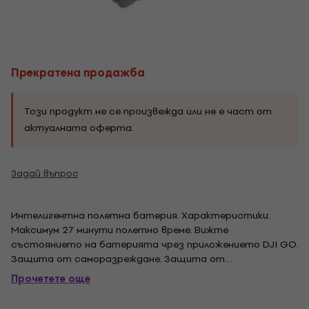
Прекратена продажба
Този продукт не се произвежда или не е част от
актуалната оферта.
Задай въпрос
Интелигентна полетна батерия. Характеристики:
Максимум 27 минути полетно време. Вижте
състоянието на батерията чрез приложението DJI GO.
Защита от саморазреждане. Защита от
претоварване и изпускане. Капацитет: 3830mAh.
Прочетете още
Напрежение: 11.4V. Тип батерия: LiPo 3S. Енергия: 43.6Wh.
Нето тегло: Прибл. 240 грама. Работна температура: 5