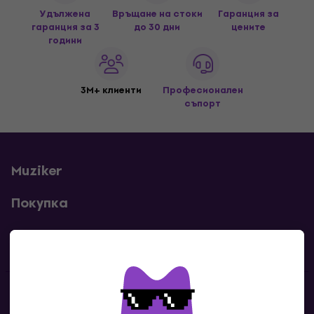
Удължена
Връщане на стоки
Гаранция за
гаранция за 3
до 30 дни
цените
години
3M+ клиенти
Професионален
съпорт
Muziker
Покупка
Полезни линкове
Контакти