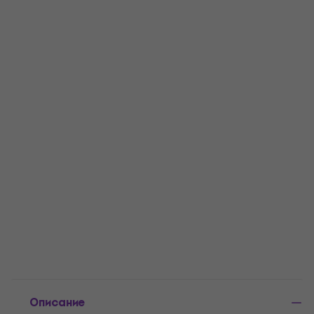
° до 40 ° C. .
Описание