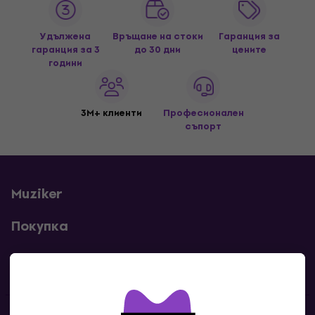
Удължена
Връщане на стоки
Гаранция за
гаранция за 3
до 30 дни
цените
години
3M+ клиенти
Професионален
съпорт
Muziker
Покупка
Полезни линкове