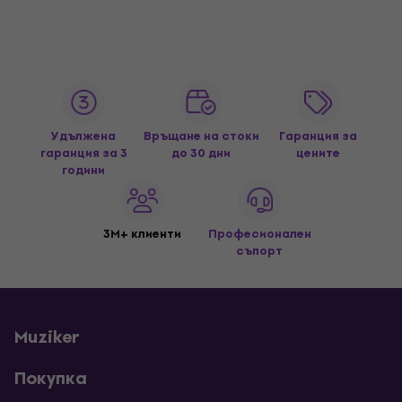
Удължена
Връщане на стоки
Гаранция за
гаранция за 3
до 30 дни
цените
години
3M+ клиенти
Професионален
съпорт
Muziker
Покупка