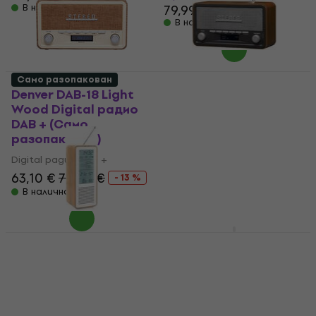
В наличност
79,99 €
В наличност
Само разопакован
Denver DAB-18 Light
Denver DAB-18 Natural
Wood Digital радио
Digital радио DAB +
DAB + (Само
(Като ново)
разопакован)
Digital радио DAB +
Digital радио DAB +
58,80 €
72,17 €
- 19 %
63,10 €
72,26 €
В наличност
- 13 %
В наличност
Lenco PDR-
040BAMBOO Digital
Thomson WS102TWH
радио DAB +
White Digital радио
DAB + (Само
Digital радио DAB +
разопакован)
4
/5