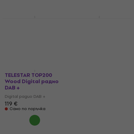
84,60 €
88,90 €
Digital радио DAB +
На склад при доставчика
60,90 €
77,02 €
- 21 %
В наличност
TELESTAR TOP100
TELESTAR TOP250
Black Digital радио
Wood Digital радио
DAB +
DAB +
Digital радио DAB +
Digital радио DAB +
39,80 €
42,90 €
139 €
Само по поръчка
Само по поръчка
TELESTAR TOP200
Wood Digital радио
DAB +
Digital радио DAB +
119 €
Само по поръчка