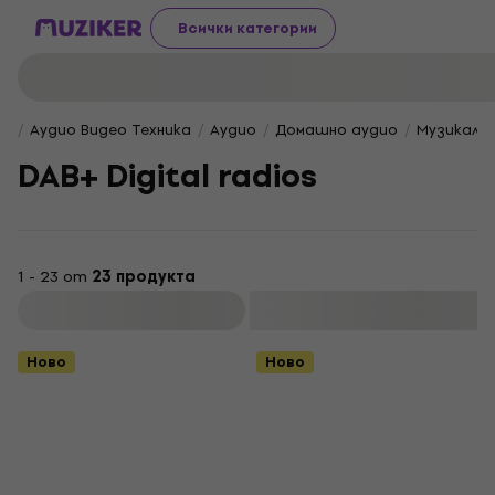
Всички категории
Аудио Видео Техника
Аудио
Домашно аудио
Музикални
DAB+ Digital radios
1 - 23 от
23 продукта
Филтриране
Ново
Ново