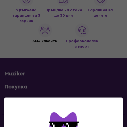
Удължена
Връщане на стоки
Гаранция за
гаранция за 3
до 30 дни
цените
години
3M+ клиенти
Професионален
съпорт
Muziker
Покупка
Полезни линкове
Контакти