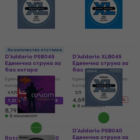
За количество отстъпка
D'Addario PSB045
D'Addario XLB045
Еденична струна за
Еденична струна за
бас китара
бас китара
Еденична струна за бас
Еденична струна за бас
китара
китара
4,9
/5
5
/5
4,69 €
6,19 €
- 24 %
7,21 €
с код
MUZMUZ-15
В наличност
8,79 €
В наличност
D'Addario PSB040
Еденична струна за
Rotosound SBL 050