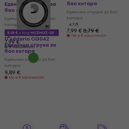
бас китара
Еденична струна за
бас китара
Еденична струна за бас
китара
Еденична струна за бас
китара
4,7
/5
7,99 €
8,79 €
5,18 €
с код
MUZMUZ-35
Не е в наличност
D'Addario CG042
7,99 €
Еденична струна за
В наличност
бас китара
Еденична струна за бас
китара
9,89 €
Не е в наличност