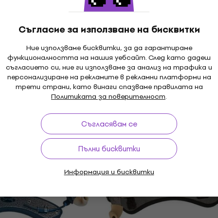
MUZMUZ-20
48,15 €
В наличност
Съгласие за използване на бисквитки
Ние използваме бисквитки, за да гарантираме
6460025 Цигулка
функционалността на нашия уебсайт. След като дадеш
8 - 1/4
Kun KVI2 Цигулка за ра
съгласието си, ние ги използваме за анализ на трафика и
3/4-1/2
персонализиране на рекламите в рекламни платформи на
амото
трети страни, като винаги спазваме правилата на
Цигулка за рамото
Политиката за поверителност
.
ZMUZ-15
36,30 €
43,70 €
- 17 %
В наличност
Съгласявам се
Wolf 5450 Цигулка за 
Отстъпки
Пълни бисквитки
3/4-4/4 Black
O Цигулка за
-3/4 Bronze
Цигулка за рамото
Информация и бисквитки
амото
33,81 €
с код
MUZMUZ-15
- 15 %
40,70 €
В наличност