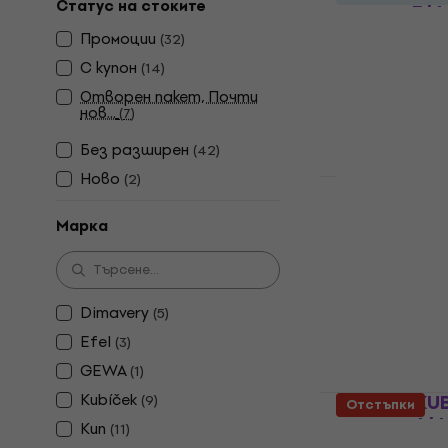
Статус на стоките
рамото 3/4 
Промоции
(
32
)
Цигулка за р
С купон
3,7
/5
(
14
)
5,89 €
Отворен пакет, Почти
В наличност
нов...
(
7
)
Без pазширен
(
42
)
Ново
(
2
)
Valencia V
Марка
рамото 3/4 
Цигулка за р
4,3
/5
8,29 €
Dimavery
(
5
)
В наличност
Efel
(
3
)
GEWA
(
1
)
Kubíček
Kubíček KU
(
9
)
Отстъпки
рамото 4/4
Kun
(
11
)