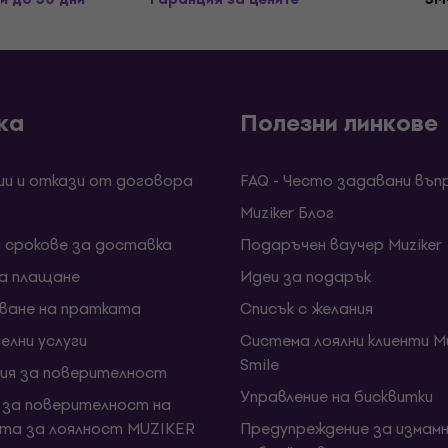
ка
Полезни линкове
ии и откази от договора
FAQ - Често задавани въп
Muziker Блог
и срокове за доставка
Подаръчен ваучер Muziker
за плащане
Идеи за подарък
ване на пратката
Списък с желания
елни услуги
Система лоялни клиенти Mu
Smile
ия за поверителност
Управление на бисквитки
 за поверителност на
та за лоялност MUZIKER
Предупреждение за измамн