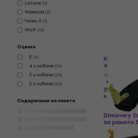
Цигулка за р
Latone
(
2
)
4,9
/5
Valencia
(
2
)
40 €
Veles-X
(
1
)
В наличност
Wolf
(
15
)
Оценки
5
(
4
)
Kun KVI5 Ц
4/4
4 и повече
(
19
)
3 и повече
Цигулка за р
(
20
)
4,6
/5
2 и повече
(
20
)
31,50 €
44,4
В наличност
Съдържание на пакета
Dimavery 2
за рамото 3
Цигулка за р