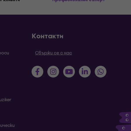
Контакти
роси
Свържи се с нас
ziker
ически