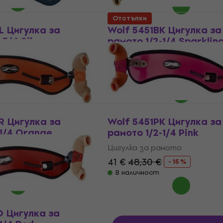
Отстъпки
L Цигулка за
Wolf 5451BK Цигулка за
3/4 Silver
рамото 1/2-1/4 Sparklin
амото
Цигулка за рамото
41 €
48,30 €
- 15 %
- 15 %
В наличност
R Цигулка за
Wolf 5451PK Цигулка за
-1/4 Orange
рамото 1/2-1/4 Pink
амото
Цигулка за рамото
41 €
48,30 €
- 15 %
- 15 %
В наличност
D Цигулка за