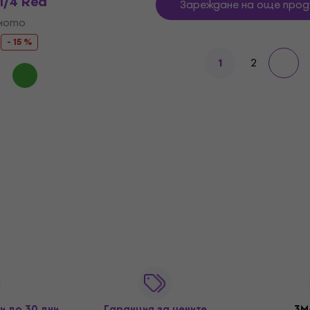
1/4 Red
Зареждане на още прод
амото
- 15 %
2
1
и до 30 дни
Гаранция за цените
3M