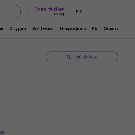
Идеи за подарък
FAQ
Muziker Блог
Зона Muziker
MK
Вход
ни
Студио
Software
Микрофони
PA
Осветление
Най-любими
За количество отстъпка
за