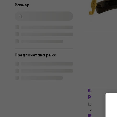
4,7
/5
Pазмер
13 €
В наличност
Kun KVI7 Ц
1/2 - 3/4
Цигулка за р
Предпочитана ръка
5
/5
28,30 €
с код
43,10 €
В наличност
Kubíček KU
рамото 1/16
Цигулка за р
4,9
/5