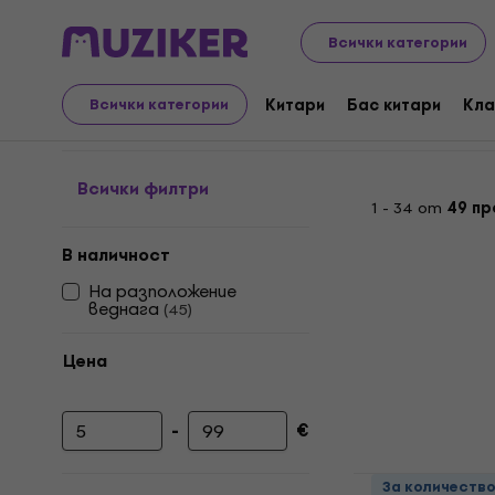
Музикални инструменти
Струнни
Аксесоари за ц
Всички категории
Цигулка подлакътниц
Китари
Бас китари
Кла
Всички категории
Всички филтри
1 - 34 от
49 пр
В наличност
На разположение
веднага
(
45
)
Цена
-
€
Минимална цена
Максимална цена
Latone LN0
За количеств