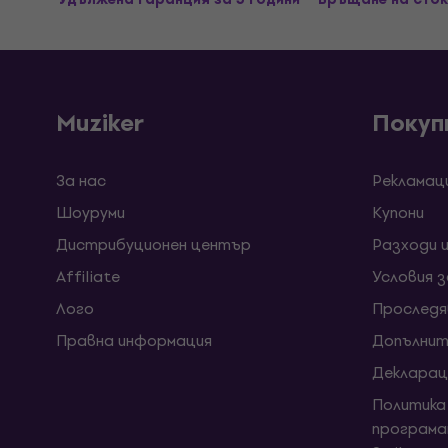
Muziker
Покуп
За нас
Рекламац
Шоуруми
Kупони
Дистрибуционен център
Разходи 
Affiliate
Условия 
Лого
Проследя
Правна информация
Допълнит
Декларац
Политика
програма