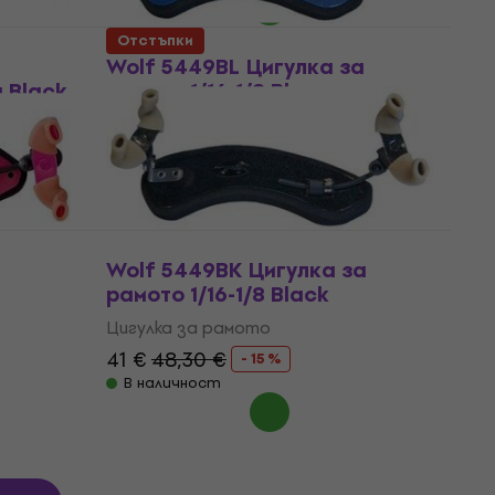
Отстъпки
Wolf 5449BL Цигулка за
g Black
рамото 1/16-1/8 Blue
Цигулка за рамото
41 €
48,30 €
- 15 %
В наличност
Wolf 5449BK Цигулка за
рамото 1/16-1/8 Black
Цигулка за рамото
41 €
48,30 €
- 15 %
В наличност