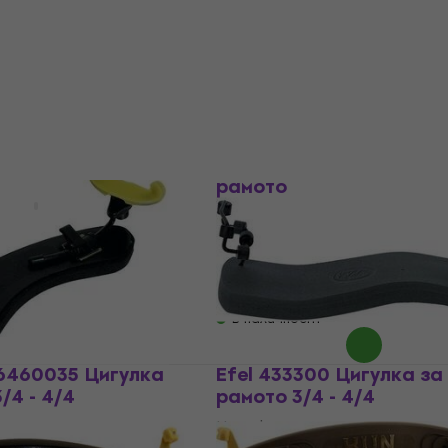
4/4
амото
Цигулка за рамото
41,29 €
с код
MUZMUZ-5
45,40 €
В наличност
GEWA 434700 Цигулка 
рамото
игулка за рамото
Цигулка за рамото
4,8
/5
амото
72,40 €
с код
MUZMUZ-25
0 €
- 29 %
99 €
В наличност
6460035 Цигулка
Efel 433300 Цигулка за
/4 - 4/4
рамото 3/4 - 4/4
амото
Цигулка за рамото