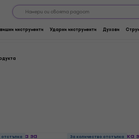
игулки
Цигулка подлакътници
и
вишни инструменти
Ударни инструменти
Духови
Стру
одукта
3 Цигулка за
Latone AY040 Цигулка 
о отстъпка
За количество отстъпка