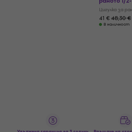
рамото 1/2-
Цигулка за р
41 €
48,30 €
В наличност
Удължена гаранция за 3 години
Връщане на сток