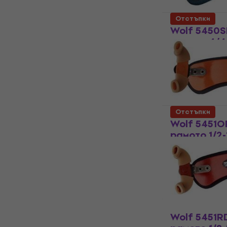
Отстъпки
Wolf 5450S
рамото 4/4-
Цигулка за р
41 €
48,30 €
В наличност
Отстъпки
Wolf 5451O
рамото 1/2
Цигулка за р
41 €
48,30 €
В наличност
Wolf 5451R