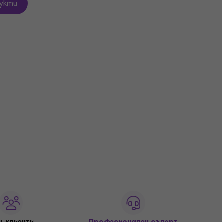
укти
+ клиенти
Професионален съпорт