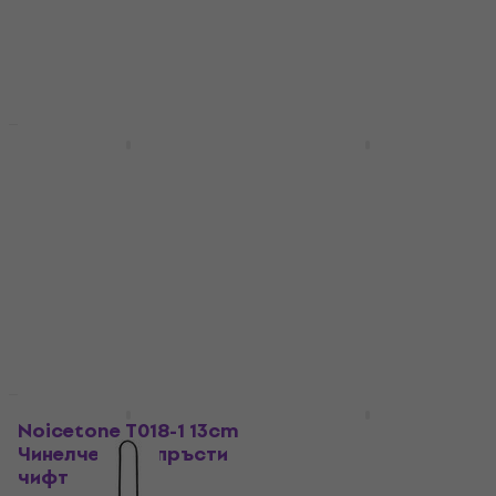
За количество отстъпка
За количество отстъпка
Noicetone T015-1
Noicetone T016-1 7cm
5,5cm Чинелчета за
Чинелчета за пръсти
пръсти чифт
чифт
Чинелчета за пръсти
Чинелчета за пръсти
чифт
чифт
4,2
/5
4,2
/5
4,89 €
6,89 €
В наличност
В наличност
Noicetone T018-1 13cm
Noicetone T017-1 9cm
Чинелчета за пръсти
Чинелчета за пръсти
чифт
чифт