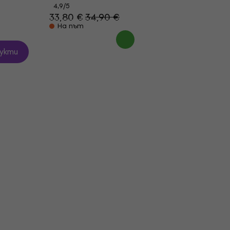
4,9
/5
33,80 €
34,90 €
На път
укти