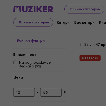
Музикални инструменти
Ударни инструменти
Пал
Всички категории
Четки
Китари
Бас китари
Кла
Всички категории
Всички филтри
1 - 34 от
47 пр
В наличност
Отстъпки
На разположение
веднага
(
32
)
Цена
-
€
Минимална цена
Максимална цена