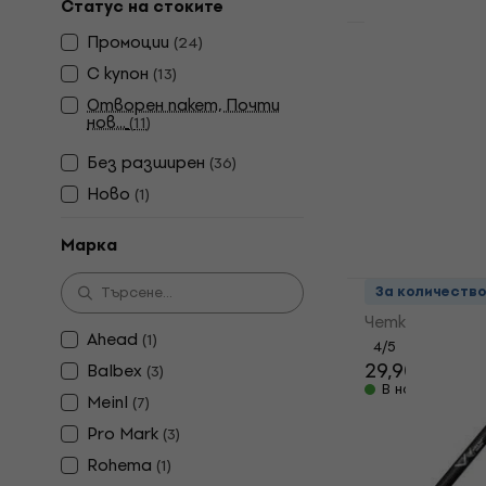
Статус на стоките
Промоции
(
24
)
Stagg SBRU
С купон
(
13
)
барабани
Отворен пакет, Почти
Четки за бар
нов...
(
11
)
4,7
/5
Без pазширен
(
36
)
12,70 €
15,90
Ново
(
1
)
В наличност
Марка
Sela SE 126
За количеств
Четки за бар
Ahead
(
1
)
4
/5
29,90 €
Balbex
(
3
)
В наличност
Meinl
(
7
)
Pro Mark
(
3
)
Rohema
(
1
)