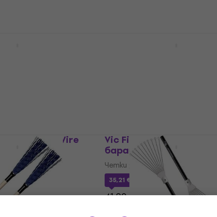
3 Telescopic Jazz
Vic Firth LW Live Wires 
арабани
за барабани
абани
Четки за барабани
5
/5
33,40 €
34,90 €
UZMUZ-35
В наличност
33M Medium Wire
Vic Firth LB Четки за
арабани
барабани
абани
Четки за барабани
35,21 €
с код
MUZMUZ-15
41,90 €
В наличност