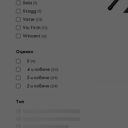
Sela
(
1
)
Stagg
(
1
)
Vater
(
13
)
Vater VBSW
Vic Firth
(
11
)
барабани
Wincent
(
6
)
Четки за бар
3,8
/5
Оценки
22,78 €
с код
5
(
9
)
28,90 €
В наличност
4 и повече
(
26
)
3 и повече
(
29
)
Meinl SB303
2 и повече
(
29
)
барабани
Четки за бар
Tип
5
/5
25,50 €
В наличност