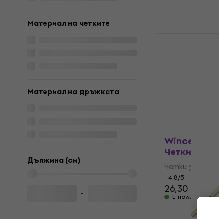
Материал на четките
Pro Mark TB
Четки за б
Четки за бар
3,7
/5
33,95 €
с код
M
Материал на дръжката
55,90 €
В наличност
Wincent W-
Четки за б
Дължина (см)
Четки за бар
4,8
/5
26,30 €
-
В наличност