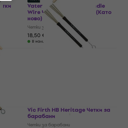
Четки
Vater VWTW Wooden Handle
)
Wire Четки за барабани (Като
ново)
Четки за барабани
18,50 €
35,54 €
- 48 %
В наличност
а
Vic Firth RMWB Четки за
барабани (Като ново)
Четки за барабани
27,70 €
34,55 €
- 20 %
В наличност
Vic Firth HB Heritage Четки за
барабани
Четки за барабани