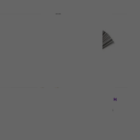
За количество отстъпка
Vater VWTHW Heavy Wire
Brush Четки за барабани
Четки за барабани
5
/5
27,16 €
с код
MUZMUZ-25
37,90 €
В наличност
ndle
За количество отстъпка
и
Vater VWTD Drumstick Четки
за барабани
Четки за барабани
3,2
/5
23,07 €
с код
MUZMUZ-25