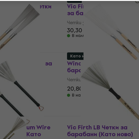
 Drumstick Четки
Vic Firth LW Live Wires 
и (Като ново)
за барабани (Като ново
абани
Четки за барабани
30,30 €
34,55 €
7 €
- 44 %
В наличност
Като ново
 Polyflex Четки за
Wincent W-12LN Четки з
Като ново)
барабани (Като ново)
абани
Четки за барабани
1 €
20,80 €
26,83 €
- 20 %
- 22 %
В наличност
33M Medium Wire
Vic Firth LB Четки за
арабани (Като
барабани (Като ново)