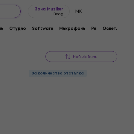
Идеи за подарък
FAQ
Muziker Блог
Зона Muziker
MK
Вход
ни
Студио
Software
Микрофони
PA
Осветление
Най-любими
За количество отстъпка