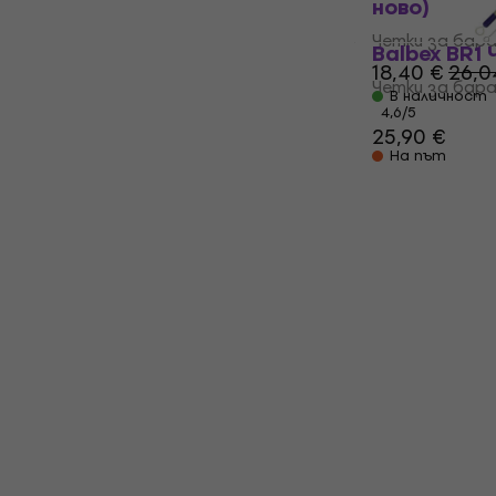
ново)
Четки за бар
Balbex BR1
18,40 €
26,0
Четки за бар
В наличност
4,6
/5
25,90 €
На път