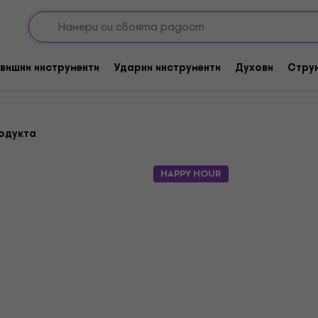
ки и четки за барабани
Четки
вишни инструменти
Ударни инструменти
Духови
Стру
одукта
HAPPY HOUR