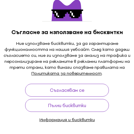
 Monster Wood
Vic Firth DLKS Четки за
Като ново
арабани
барабани
абани
Четки за барабани
Съгласие за използване на бисквитки
30,22 €
с код
MUZMUZ-15
35,90 €
Ние използваме бисквитки, за да гарантираме
функционалността на нашия уебсайт. След като дадеш
В наличност
съгласието си, ние ги използваме за анализ на трафика и
персонализиране на рекламите в рекламни платформи на
трети страни, като винаги спазваме правилата на
Като ново
Политиката за поверителност
.
 Standard Wire
Meinl SB303 Четки за
арабани (Като
барабани (Като ново)
Съгласявам се
Четки за барабани
абани
22,60 €
25,25 €
- 10 %
Пълни бисквитки
 €
- 52 %
В наличност
Информация и бисквитки
Като ново