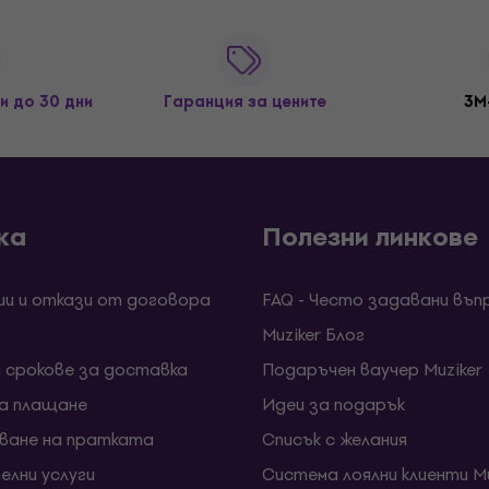
и до 30 дни
Гаранция за цените
3M
ка
Полезни линкове
ии и откази от договора
FAQ - Често задавани въп
Muziker Блог
и срокове за доставка
Подаръчен ваучер Muziker
за плащане
Идеи за подарък
ване на пратката
Списък с желания
елни услуги
Система лоялни клиенти Mu