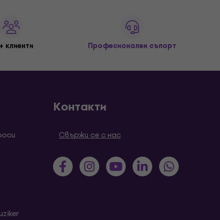
+ клиенти
Професионален съпорт
Контакти
роси
Свържи се с нас
ziker