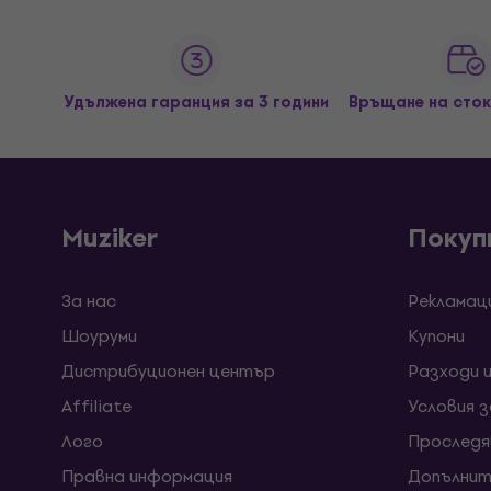
Удължена гаранция за 3 години
Връщане на сток
Muziker
Покуп
За нас
Рекламац
Шоуруми
Kупони
Дистрибуционен център
Разходи 
Affiliate
Условия 
Лого
Проследя
Правна информация
Допълнит