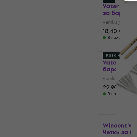
Vater VWTD
за барабан
Четки за бар
18,40 €
32,5
В наличност
Като ново
Vater VPFLX
барабани (
Четки за бар
22,90 €
28,6
В наличност
Wincent W-
Четки за б