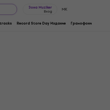
Идеи за подарък
FAQ
Muziker Блог
Зона Muziker
MK
Вход
tracks
Record Store Day Издание
Грамофони
Музика