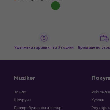
Удължена гаранция за 3 години
Връщане на сток
Muziker
Покуп
За нас
Рекламац
Шоуруми
Kупони
Дистрибуционен център
Разходи 