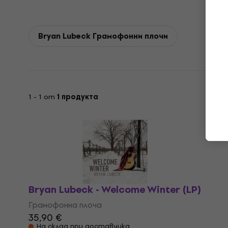
Bryan Lubeck Грамофонни плочи
1 - 1 от
1 продукта
Bryan Lubeck - Welcome Winter (LP)
Грамофонна плоча
35,90 €
На склад при доставчика