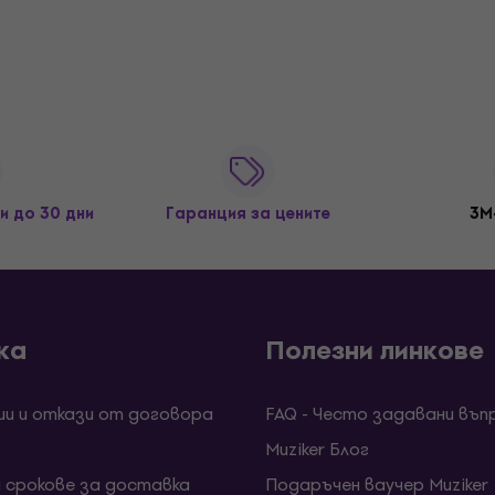
и до 30 дни
Гаранция за цените
3M
ка
Полезни линкове
ии и откази от договора
FAQ - Често задавани въп
Muziker Блог
и срокове за доставка
Подаръчен ваучер Muziker