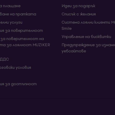
за плащане
Идеи за подарък
ване на пратката
Списък с желания
елни услуги
Система лоялни клиенти Mu
Smile
ия за поверителност
Управление на бисквитки
 за поверителност на
та за лоялност MUZIKER
Предупреждение за измамн
уебсайтове
 ДДС
говски условия
ия за достъпност