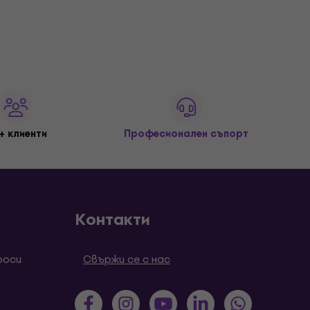
+ клиенти
Професионален съпорт
Контакти
роси
Свържи се с нас