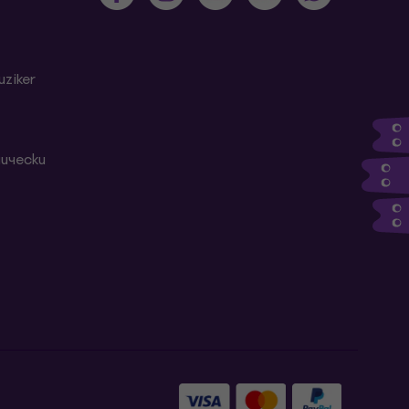
ziker
ически