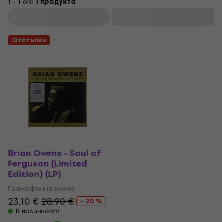
1 - 1 от
1 продукта
Филтриране
Отстъпки
Brian Owens - Soul of
Ferguson (Limited
Edition) (LP)
Грамофонна плоча
23,10 €
28,90 €
- 20 %
В наличност