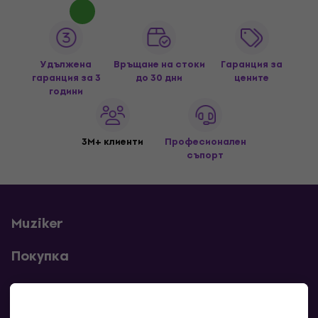
Удължена
Връщане на стоки
Гаранция за
гаранция за 3
до 30 дни
цените
години
3M+ клиенти
Професионален
съпорт
Muziker
Покупка
Полезни линкове