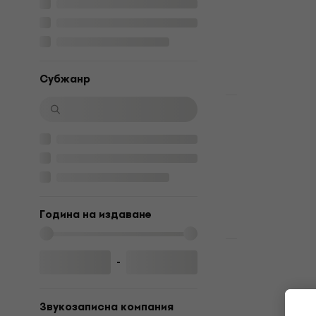
Of (2 LP)
Грамофонна п
4,9
/5
20,40 €
26,
Субжанр
В наличност
Отстъпки
Nirvana - In
Грамофонна п
5
/5
28,10 €
33,9
В наличност
Година на издаване
Ново
Frank Sinatr
-
Edition) (LP
Грамофонна п
Звукозаписна компания