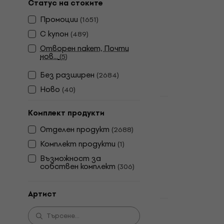
Отстъпки
Статус на стоките
Nirvana - N
Промоции
(
1651
)
Грамофонна п
С купон
(
489
)
4,9
/5
Отворен пакет, Почти
24,30 €
37,9
нов...
(
5
)
В наличност
Без pазширен
(
2684
)
Ново
(
40
)
Отстъпки
Nirvana - U
Комплект продукти
York (LP)
Отделен продукт
(
2688
)
Грамофонна п
Комплект продукти
(
1
)
4,8
/5
Възможност за
27 €
37,90 €
собствен комплект
(
306
)
В наличност
Артист
Ray Charles