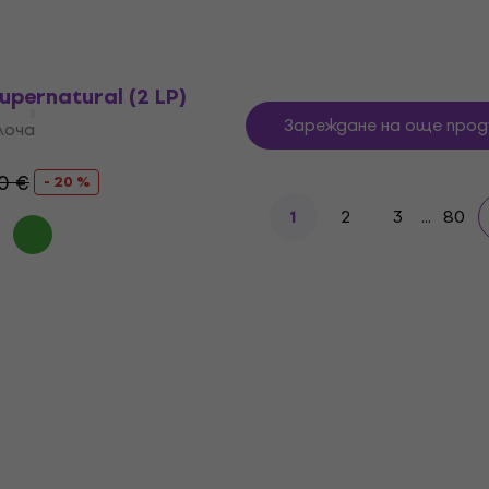
0 €
37,60 €
49,90 €
- 18 %
- 25 %
В наличност
upernatural (2 LP)
Зареждане на още прод
лоча
0 €
- 20 %
2
3
...
80
1