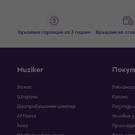
Удължена гаранция за 3 години
Връщане на сток
Muziker
Покуп
За нас
Рекламац
Шоуруми
Kупони
Дистрибуционен център
Разходи 
Affiliate
Условия 
Лого
Проследя