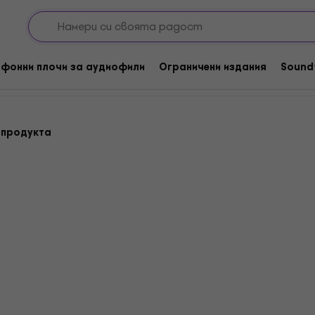
sic Rock / Blues
Blues
очи
фонни плочи за аудиофили
Ограничени издания
Sound
 продукта
Adele - 21 (LP)