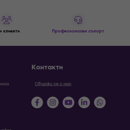
+ клиенти
Професионален съпорт
Контакти
роси
Свържи се с нас