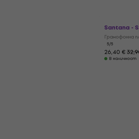
27,90 €
33,9
В наличност
Santana - S
Грамофонна п
5
/5
26,40 €
32,9
В наличност