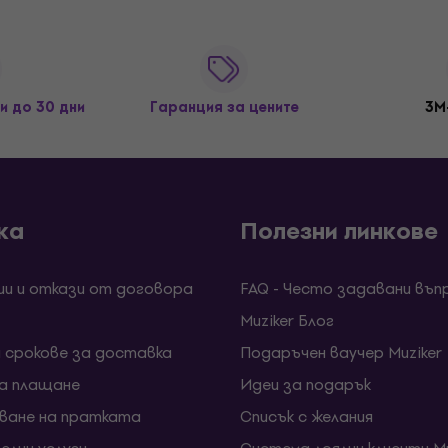
и до 30 дни
Гаранция за цените
3M
ка
Полезни линкове
ии и откази от договора
FAQ - Често задавани въп
Muziker Блог
и срокове за доставка
Подаръчен ваучер Muziker
за плащане
Идеи за подарък
ване на пратката
Списък с желания