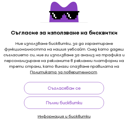
5
/5
0 €
30,70 €
36,90 €
- 27 %
- 17 %
В наличност
Съгласие за използване на бисквитки
LIMITED EDITION
sa - The Spirit Of
Nina Simone - Sings Duk
Ние използваме бисквитки, за да гарантираме
 From Cork (Red
Ellington (Reissue) (Limi
функционалността на нашия уебсайт. След като дадеш
80 g) (2 LP)
Edition) (Crystal Clear/
съгласието си, ние ги използваме за анализ на трафика и
Coloured) (180 g) (LP)
персонализиране на рекламите в рекламни платформи на
лоча
трети страни, като винаги спазваме правилата на
Грамофонна плоча
Политиката за поверителност
.
0 €
16,10 €
17,72 €
В наличност
Съгласявам се
Отстъпки
Пълни бисквитки
 - Physical Graffiti
Dire Straits - Brothers I
Original Vinyl (2
(Limited Edition) (LP)
Информация и бисквитки
Грамофонна плоча
лоча
5
/5