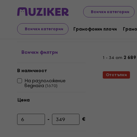
LP плочи и компактдискове
Грамофонни плочи
Clas
Всички категории
Blues - ‎Грамофонни пл
Грамофонни плочи
Грамо
Всички категории
Всички филтри
1 - 34 от
2 689
В наличност
Отстъпки
На разположение
веднага
(
1670
)
Цена
-
€
Минимална цена
Максимална цена