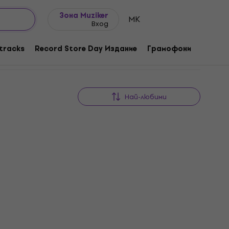
Идеи за подарък
FAQ
Muziker Блог
Зона Muziker
MK
Вход
tracks
Record Store Day Издание
Грамофони
Музика
Най-любими
Отстъпки