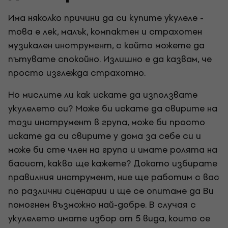
Има няколко причини да си купите укулеле -
това е лек, малък, компактен и страхотен
музикален инструмент, с който можете да
пътувате спокойно. Излишно е да казвам, че
просто изглежда страхотно.
Но мислите ли как искате да използвате
укулелето си? Може би искате да свирите на
този инструмент в група, може би просто
искате да си свирите у дома за себе си и
може би сте член на група и имате ролята на
басист, какво ще кажете? Докато избирате
правилния инструмент, ние ще работим с вас
по различни сценарии и ще се опитаме да Ви
помогнем възможно най-добре. В случая с
укулелето имате избор от 5 вида, които се