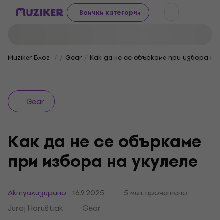
Всички категории
Muziker Блог
Gear
Как да не се объркаме при избора на 
Gear
Как да не се объркаме
при избора на укулеле
Актуализирано
16.9.2025
5 мин. прочетено
Juraj Haruštiak
Gear