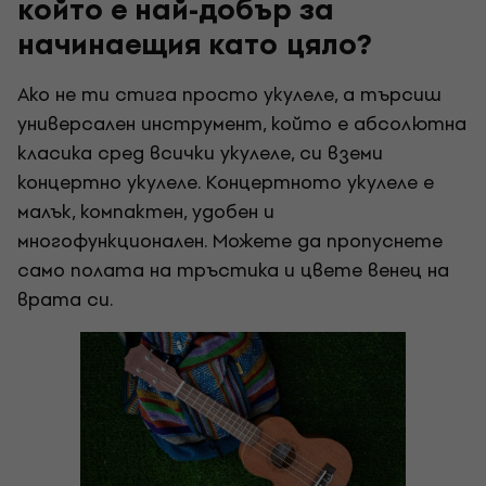
който е най-добър за
начинаещия като цяло?
Ако не ти стига просто укулеле, а търсиш
универсален инструмент, който е абсолютна
класика сред всички укулеле, си вземи
концертно укулеле. Концертното укулеле е
малък, компактен, удобен и
многофункционален. Можете да пропуснете
само полата на тръстика и цвете венец на
врата си.