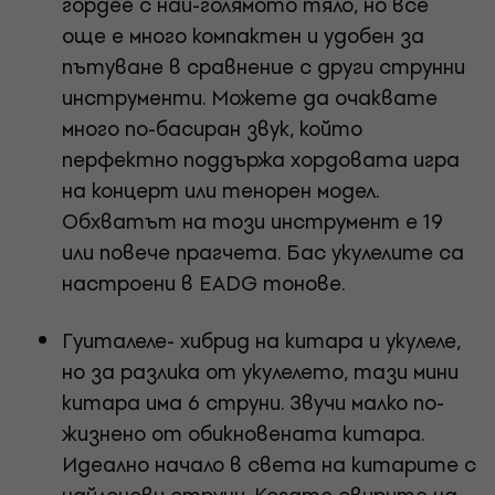
гордее с най-голямото тяло, но все
още е много компактен и удобен за
пътуване в сравнение с други струнни
инструменти. Можете да очаквате
много по-басиран звук, който
перфектно поддържа хордовата игра
на концерт или тенорен модел.
Обхватът на този инструмент е 19
или повече прагчета. Бас укулелите са
настроени в EADG тонове.
Гуиталеле- хибрид на китара и укулеле,
но за разлика от укулелето, тази мини
китара има 6 струни. Звучи малко по-
жизнено от обикновената китара.
Идеално начало в света на китарите с