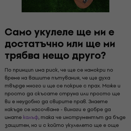
Само укулеле ще ми е
достатъчно или ще ми
трябва нещо друго?
По принцип има риск, че ще се намокри по
време на вашите пътувания, че ще духа
твърде много и ще се покрие с прах. Може и
просто да скъсате струна или просто ще
ви е неудобно да свирите прав. Знаете
накъде се насочваме - винаги е добре да
имате
калъф
, така че инструментът да бъде
защитен, но и с който укулелето ще е още