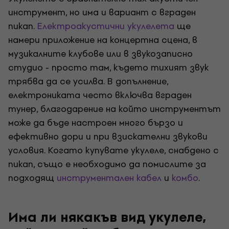
инструмент, но има и вариант с вграден
пикап.
Електроакустични укулелета
ще
намери приложение на концертна сцена, в
музикалните клубове или в звукозаписно
студио - просто там, където тихият звук
трябва да се усилва. В допълнение,
електрониката често включва вграден
тунер, благодарение на който инструментът
може да бъде настроен много бързо и
ефективно дори и при взискателни звукови
условия. Когато купувате укулеле, снабдено с
пикап, също е необходимо да помислите за
подходящ
инструментален кабел
и
комбо
.
Има ли някакъв вид укулеле,