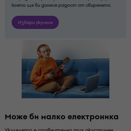
което ще ви донесе радост от свиренето.
Избери укулеле
Може би малко електроника
Укулелето е сравнително тих акустичен