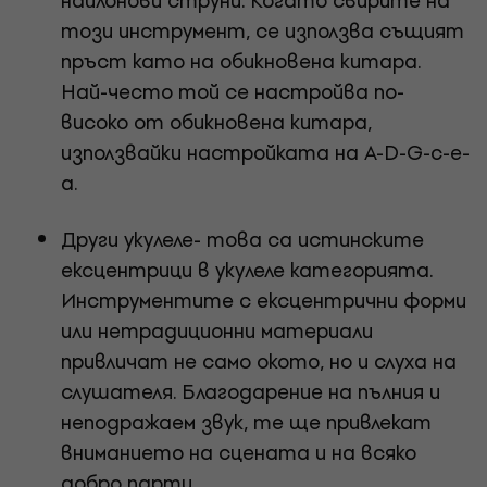
найлонови струни. Когато свирите на
този инструмент, се използва същият
пръст като на обикновена китара.
Най-често той се настройва по-
високо от обикновена китара,
използвайки настройката на A-D-G-c-e-
a.
Други укулеле- това са истинските
ексцентрици в укулеле категорията.
Инструментите с ексцентрични форми
или нетрадиционни материали
привличат не само окото, но и слуха на
слушателя. Благодарение на пълния и
неподражаем звук, те ще привлекат
вниманието на сцената и на всяко
добро парти.