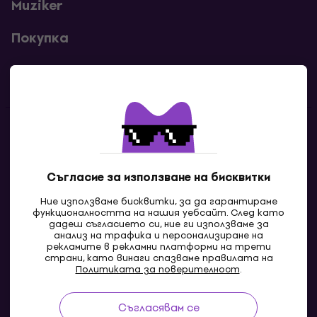
Muziker
Покупка
Полезни линкове
Контакти
Свържи се с нас
Съгласие за използване на бисквитки
Ние използваме бисквитки, за да гарантираме
функционалността на нашия уебсайт. След като
дадеш съгласието си, ние ги използваме за
анализ на трафика и персонализиране на
рекламите в рекламни платформи на трети
страни, като винаги спазваме правилата на
Политиката за поверителност
.
Съгласявам се
MK