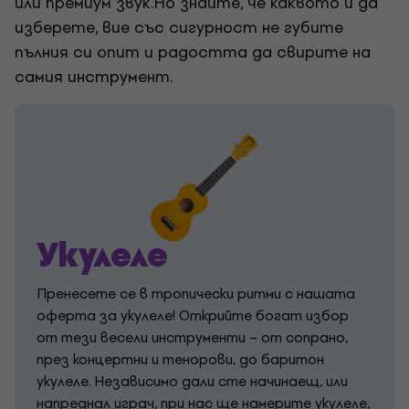
или премиум звук.Но знайте, че каквото и да
изберете, вие със сигурност не губите
пълния си опит и радостта да свирите на
самия инструмент.
Укулеле
Пренесете се в тропически ритми с нашата
оферта за укулеле! Открийте богат избор
от тези весели инструменти – от сопрано,
през концертни и тенорови, до баритон
укулеле. Независимо дали сте начинаещ, или
напреднал играч, при нас ще намерите укулеле,