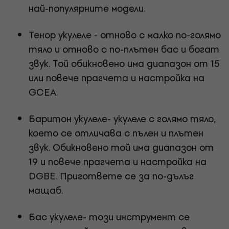
най-популярните модели.
Тенор укулелe - отново с малко по-голямо
тяло и отново с по-плътен бас и богат
звук. Той обикновено има диапазон от 15
или повече прагчета и настройка на
GCEA.
Баритон укулелe- укулеле с голямо тяло,
което се отличава с пълен и плътен
звук. Обикновено той има диапазон от
19 и повече прагчета и настройка на
DGBE. Пригответе се за по-дълъг
мащаб.
Бас укулелe- този инструмент се