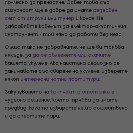
по-лесно за пренасяне. Освен това със
сигурност ще е добре да имате
резервен
сет от струни
или
тунер
и колан. Не
забравяйте кабелът за електро-акустичния
инструмент - той няма да работи без него.
Също така не забравяйте, че ще ви трябва
някъде, за
да се облегнете или окачите
вашета укулеле. Ако наистина сериозно се
занимавате със свирене на укулеле, изберете
някоя
интересни нотни партитури
.
Закупуването на
комплект с отстъпки
е
чудесно решение, което трябва да имате
предвид, когато избирате нещо съществено
и да спестите пари.