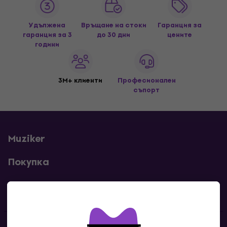
Удължена
Връщане на стоки
Гаранция за
гаранция за 3
до 30 дни
цените
години
3M+ клиенти
Професионален
съпорт
Muziker
Покупка
Полезни линкове