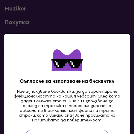
Muziker
Покупка
Полезни линкове
Контакти
Свържи се с нас
Съгласие за използване на бисквитки
Ние използваме бисквитки, за да гарантираме
функционалността на нашия уебсайт. След като
дадеш съгласието си, ние ги използваме за
анализ на трафика и персонализиране на
рекламите в рекламни платформи на трети
страни, като винаги спазваме правилата на
Политиката за поверителност
.