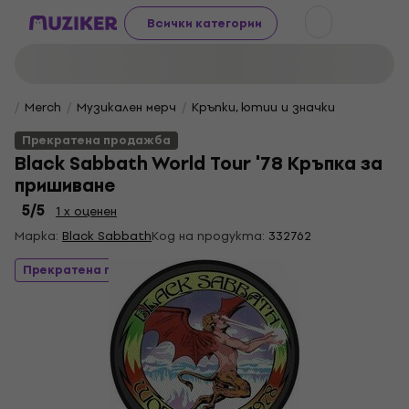
Всички категории
Merch
Музикален мерч
Кръпки, ютии и значки
Прекратена продажба
Black Sabbath World Tour '78 Кръпка за
пришиване
5
/5
1 x оценен
Марка:
Black Sabbath
Код на продукта:
332762
Прекратена продажба