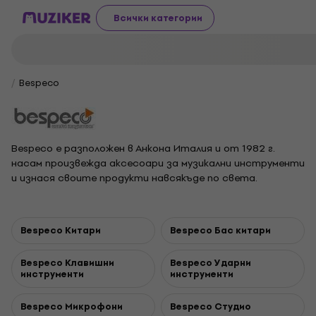
Всички категории
Bespeco
Bespeco е разположен в Анкона Италия и от 1982 г.
насам произвежда аксесоари за музикални инструменти
и изнася своите продукти навсякъде по света.
Нейната широка гама от продукти се състои от
куфари & чанти, кабели, конектори, електроника, аудио
системи, осветление,чанти, микрофони, Home-Soho
Bespeco Китари
Bespeco Бас китари
дизайн, спортни и DJ принадлежности.
Bespeco Клавишни
Bespeco Ударни
инструменти
инструменти
Bespeco Микрофони
Bespeco Студио