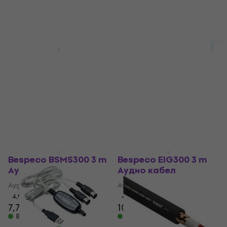
3,79 €
2,09 €
В наличност
В наличност
За количество отстъпка
За количество отстъпка
Bespeco DUCKSM
Bespeco AD240 Джак-
Стойка за микрофон
XLR адаптер
Стойка за микрофон
Джак-XLR адаптер
4,6
/5
4,5
/5
16,90 €
4,39 €
В наличност
В наличност
За количество отстъпка
Bespeco BSMS300 3 m
Bespeco EIG300 3 m
Аудио кабел
Аудио кабел
Аудио кабел
Аудио кабел
4,9
/5
4,7
/5
7,79 €
10,10 €
В наличност
В наличност