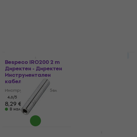
високоговорители
Стойка за ноти
Стенна скоба за
4,8
/5
16,90 €
високоговорители
В наличност
4,8
/5
24,90 €
В наличност
За количество отстъпка
За количество отстъпка
Bespeco IRO200 2 m
Bespeco BP04X
Директен - Директен
Стойка за ноти
Инструментален
Стойка за ноти
кабел
4,8
/5
20 €
Инструментален кабел
В наличност
4,6
/5
8,29 €
В наличност
За количество отстъпка
Bespeco PV4 Джак-
Bespeco IRO300 3 m