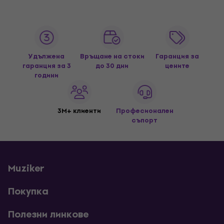
Удължена
Връщане на стоки
Гаранция за
гаранция за 3
до 30 дни
цените
години
3M+ клиенти
Професионален
съпорт
Muziker
Покупка
Полезни линкове