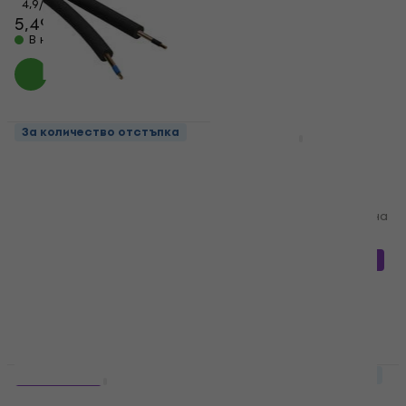
3,79 €
4,9
/5
В наличност
5,49 €
В наличност
За количество отстъпка
За количество отстъпка
Bespeco B/RF2 Аудио
Bespeco SH18R
кабел
Стойка за китара
стенна Black
Аудио кабел
Стойка за китара стенна
4,4
/5
1,29 €
5
/5
В наличност
8,09 €
с код
MUZMUZ-10
8,99 €
В наличност
За количество отстъпка
За количество отстъпка
Bespeco RK40
3 варианта