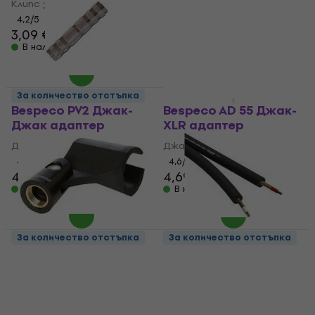
Клипс за микрофон
резервни части
4,2
/5
4,8
/5
3,09 €
6,19 €
В наличност
В наличност
За количество отстъпка
За количество отстъпка
Bespeco PV2 Джак-
Bespeco AD 55 Джак-
Джак адаптер
XLR адаптер
Джак-Джак адаптер
Джак-XLR адаптер
4,3
/5
4,6
/5
4,69 €
4,69 €
В наличност
В наличност
За количество отстъпка
За количество отстъпка
Bespeco SMM Клипс
Bespeco B/RF25/2
за микрофон
Аудио кабел
Клипс за микрофон
Аудио кабел
4,4
/5
4,8
/5