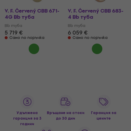
V. F. Červený CBB 671-
V. F. Červený CBB 683-
4G Bb туба
4 Bb туба
Bb туба
Bb туба
5 719 €
6 059 €
Само по поръчка
Само по поръчка
Удължена
Връщане на стоки
Гаранция за
гаранция за 3
до 30 дни
цените
години