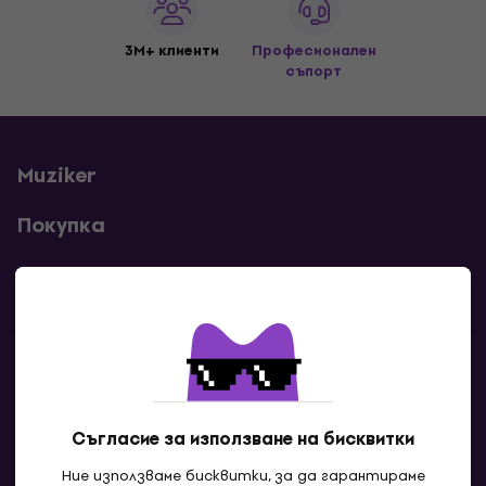
3M+ клиенти
Професионален
съпорт
Muziker
Покупка
Полезни линкове
Контакти
Свържи се с нас
Съгласие за използване на бисквитки
Ние използваме бисквитки, за да гарантираме