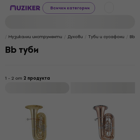
Всички категории
Музикални инструменти
Духови
Туби и сусафони
Bb 
Bb туби
1 - 2 от
2 продукта
Филтриране