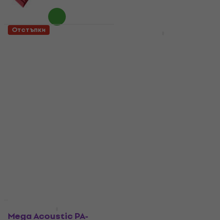
Отстъпки
Отстъпки
Audiotec S200
Mega Acoustic PA-
50x50x4,5 FR Dark
PMP5 100x100x5 Dark
Grey Абсорбиращ
Gray Абсорбиращ
панел от пяна
панел от пяна
Абсорбиращ панел от пяна
Абсорбиращ панел от пяна
4,9
/5
4,8
/5
47,70 €
6,79 €
8,19 €
- 17 %
В наличност
В наличност
За количество отстъпка
За количество отстъпка
Mega Acoustic PA-
Mega Acoustic