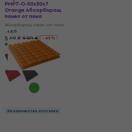
PMP7-O-50x50x7
Acoustic Cube 20x20
Orange Абсорбиращ
Dark Gray
панел от пяна
Абсорбиращ панел
от пяна
Абсорбиращ панел от пяна
Абсорбиращ панел от пяна
4,8
/5
5,69 €
9,90 €
5
/5
- 43 %
9,59 €
11,90 €
В наличност
- 19 %
В наличност
За количество отстъпка
За количество отстъпка
Mega Acoustic PA-
Mega Acoustic
PM8K-O-6060 U
FiberPro 60 Bean
Orange Абсорбиращ
Natural Абсорбиращ