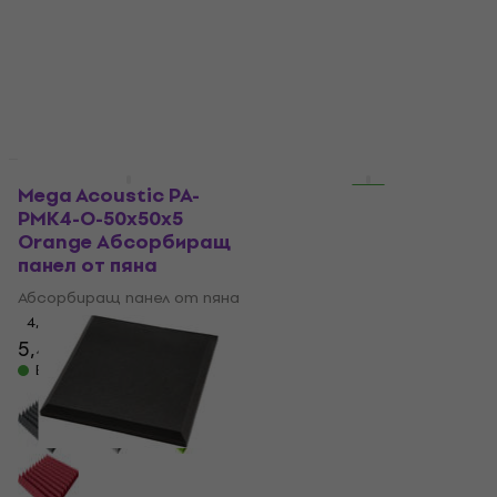
9,90 €
В наличност
HAPPY HOUR
За количество отстъпка
Mega Acoustic PA-
Audiotec Pyramid
PMK4-O-50x50x5
Waves 50x50x2
Orange Абсорбиращ
Абсорбиращ панел
панел от пяна
от пяна
Абсорбиращ панел от пяна
Абсорбиращ панел от пяна
4,5
/5
5
/5
4,29 €
5,49 €
7,90 €
- 31 %
В наличност
В наличност