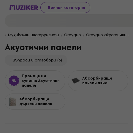
Всички категории
Музикални инструменти
Студио
Студио акустични ел
Акустични панели
Въпроси и отговори
(5)
Промоция и
Aбсорбиращи
купони: Акустични
панели пяна
панели
Абсорбиращи
дървени панели