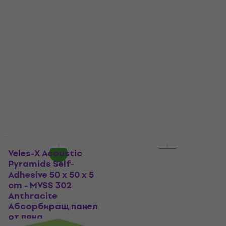
панел от пяна
дървен панел
Абсорбиращ панел от пяна
Абсорбиращ дървен панел
4,9
/5
4,8
/5
14,22 €
с код
MUZMUZ-
63,74 €
с код
MUZMUZ-5
40
69 €
24,90 €
В наличност
В наличност
За количество отстъпка
За количество отстъпка
Veles-X Acoustic
Mega Acoustic PA-
Pyramids Self-
PMP5 100x100x5 Light
Adhesive 50 x 50 x 5
Grey Абсорбиращ
cm - MVSS 302
панел от пяна
Anthracite
Абсорбиращ панел от пяна
Абсорбиращ панел
4,8
/5
от пяна
49,40 €