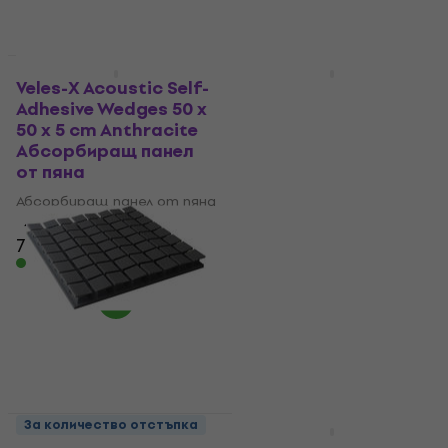
Отстъпки
За количество отстъпка
Veles-X Acoustic Self-
Mega Acoustic PA-
Adhesive Wedges 50 x
PMK7-DG-50x50x7
50 x 5 cm Anthracite
Dark Grey
Абсорбиращ панел
Абсорбиращ панел
от пяна
от пяна
Абсорбиращ панел от пяна
Абсорбиращ панел от пяна
4,8
/5
4,8
/5
7,49 €
8,49 €
6,19 €
9,90 €
- 37 %
В наличност
В наличност
За количество отстъпка
За количество отстъпка
Mega Acoustic PA-
Veles-X Acoustic Self-