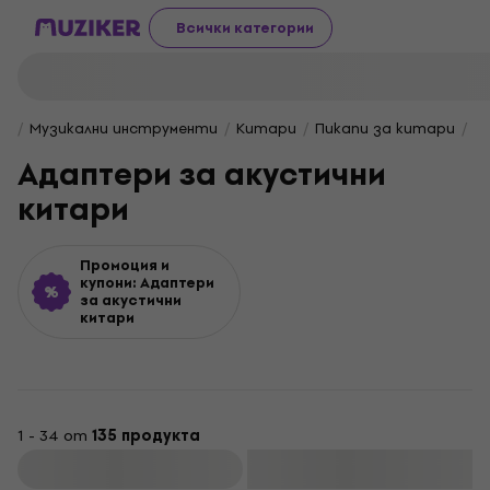
Всички категории
Музикални инструменти
Китари
Пикапи за китари
А
Адаптери за акустични
китари
Промоция и
купони: Адаптери
за акустични
китари
1 - 34 от
135 продукта
Филтриране