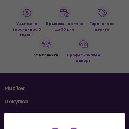
Удължена
Връщане на стоки
Гаранция за
гаранция за 3
до 30 дни
цените
години
3M+ клиенти
Професионален
съпорт
Muziker
Покупка
Полезни линкове