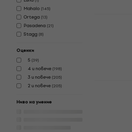
(
1
)
Mahalo
(
145
)
Mahalo MR1
Ortega
(
13
)
укулеле
Pasadena
(
21
)
Сопрано укуле
Stagg
(
8
)
4,7
/5
32,90 €
Оценки
В наличност
5
(
39
)
4 и повече
(
198
)
3 и повече
(
205
)
Mahalo U-SM
2 и повече
(
205
)
Сопрано ук
Сопрано укуле
Ниво на умение
4,3
/5
33,90 €
В наличност