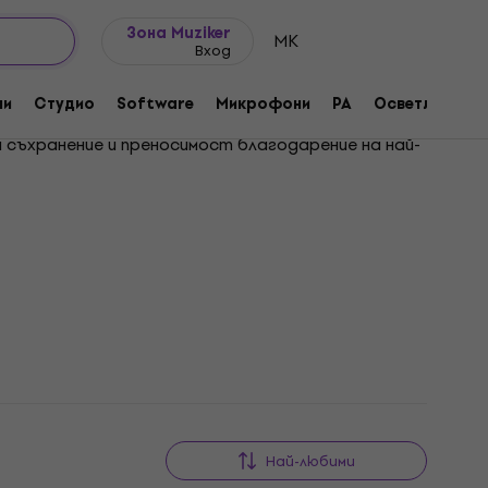
Идеи за подарък
FAQ
Muziker Блог
Зона Muziker
MK
Вход
ни
Студио
Software
Микрофони
PA
Осветление
 съхранение и преносимост благодарение на най-
Най-любими