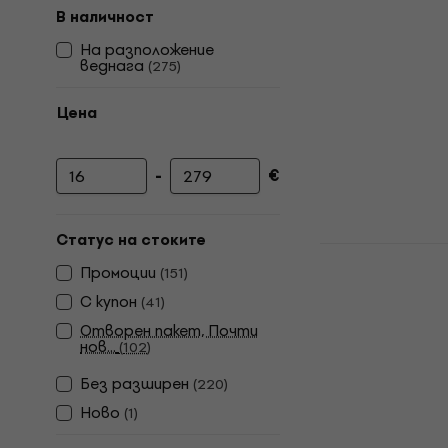
В наличност
На разположение
веднага
(
275
)
Цена
-
€
Минимална цена
Максимална цена
Статус на стоките
Cascha HH
Промоции
Natural Со
(
151
)
С купон
(
41
)
Сопрано укуле
Отворен пакет, Почти
4,7
/5
нов...
(
102
)
69 €
В наличност
Без pазширен
(
220
)
Ново
(
1
)