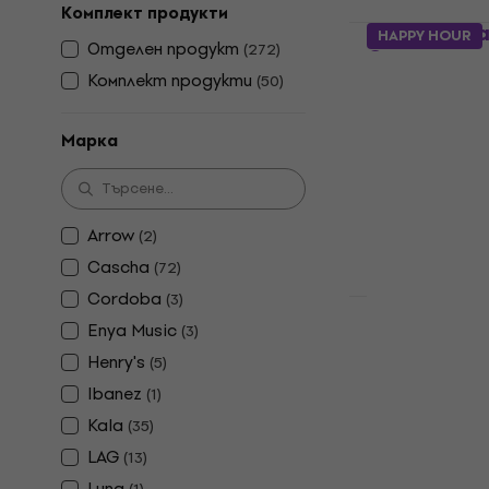
Комплект продукти
Mahalo Hea
HAPPY HOUR
Отделен продукт
(
272
)
Сопрано ук
Комплект продукти
(
50
)
Сопрано укуле
4,8
/5
36,90 €
Марка
В наличност
Arrow
(
2
)
Cascha
(
72
)
Cordoba
(
3
)
Enya Music
(
3
)
Mahalo MS1
Black Сопр
Henry's
(
5
)
Сопрано укуле
Ibanez
(
1
)
4,7
/5
Kala
(
35
)
23,90 €
LAG
(
13
)
В наличност
Luna