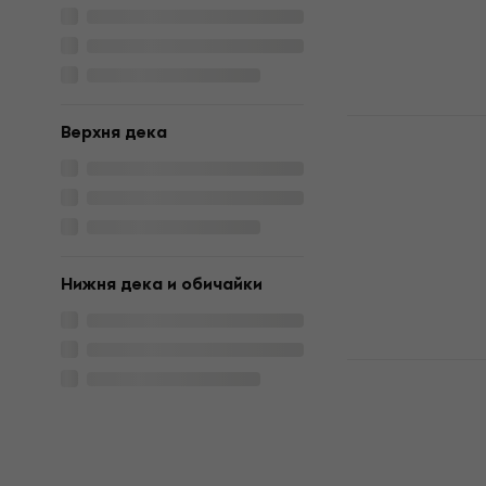
Pasadena S
Верхня дека
Сопрано ук
Сопрано укуле
4,9
/5
40,40 €
В наличност
Нижня дека и oбичайки
Mahalo MA1
Бухал Сопр
Сопрано укуле
4,8
/5
33,90 €