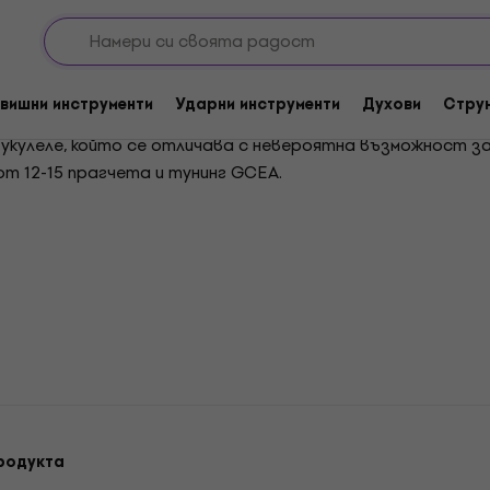
о укулеле
вишни инструменти
Ударни инструменти
Духови
Стру
укулеле, който се отличава с невероятна възможност за
т 12-15 прагчета и тунинг GCEA.
родукта