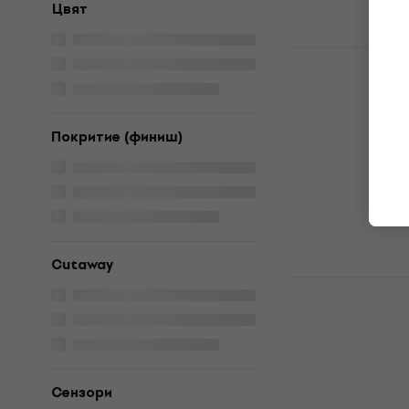
Цвят
Pasadena W
Black Сопр
Сопрано укуле
4,2
/5
Покритие (финиш)
26 €
В наличност
Cutaway
Cascha HH 
Сопрано ук
Сопрано укуле
4,7
/5
49 €
В наличност
Сензори