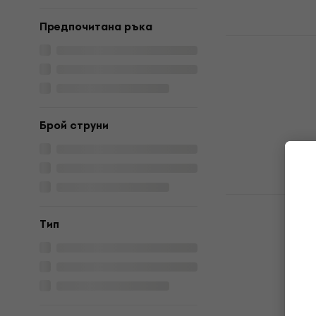
Предпочитана ръка
Cascha HH 
укулеле
Сопрано укуле
4,7
/5
42 €
В наличност
Брой струни
Mahalo Hibi
Burst Сопр
Tип
Сопрано укуле
4,7
/5
33,90 €
В наличност