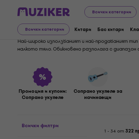
Музикални инструменти
Китари
Укулеле
Сопран
Всички категории
Сопрано укулеле
Китари
Бас китари
Кла
Всички категории
Най-широко използваният и най-продаваният тип 
малкото тяло. Обикновено разполага с диапазон о
Промоция и купони:
Сопрано укулеле за
Сопрано укулеле
начинаещи
Всички филтри
1 - 34 от
322 п