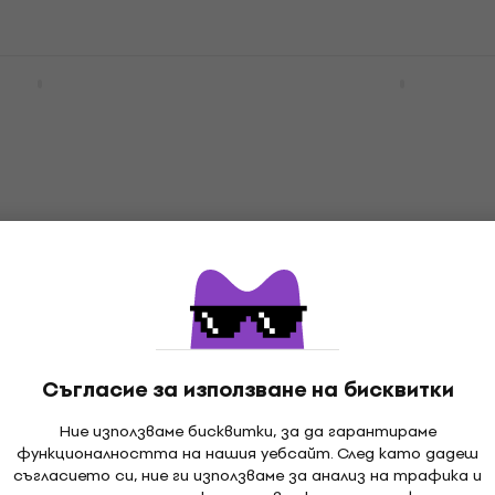
3968 Pink Сопрано
Mahalo MA1TK Art Series
Сопрано укулеле
ле
Сопрано укулеле
4,8
/5
33,90 €
В наличност
scus Hibiscus Blue
Mahalo MS1TRD Transpa
ано укулеле
Red Сопрано укулеле
ле
Сопрано укулеле
Съгласие за използване на бисквитки
4,7
/5
23,90 €
Ние използваме бисквитки, за да гарантираме
В наличност
функционалността на нашия уебсайт. След като дадеш
съгласието си, ние ги използваме за анализ на трафика и