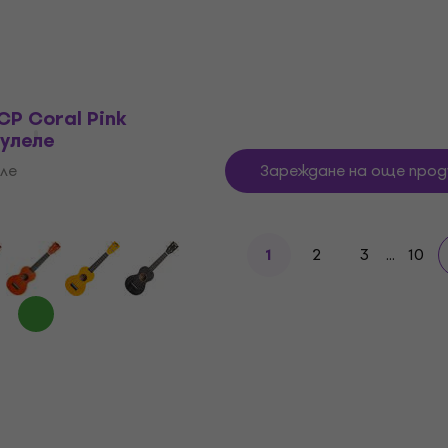
В наличност
CP Coral Pink
улеле
ле
Зареждане на още прод
2
3
...
10
1