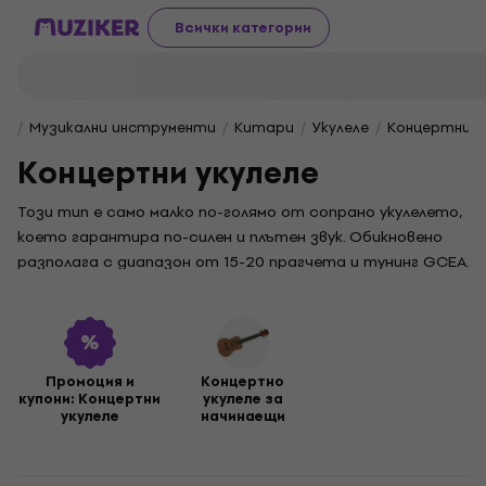
Всички категории
Музикални инструменти
Китари
Укулеле
Концертни у
Концертни укулеле
Този тип е само малко по-голямо от сопрано укулелето,
което гарантира по-силен и плътен звук. Обикновено
разполага с диапазон от 15-20 прагчета и тунинг GCEA.
Концертното укулеле е един от най-популярните
модели.
Промоция и
Концертно
купони: Концертни
укулеле за
укулеле
начинаещи