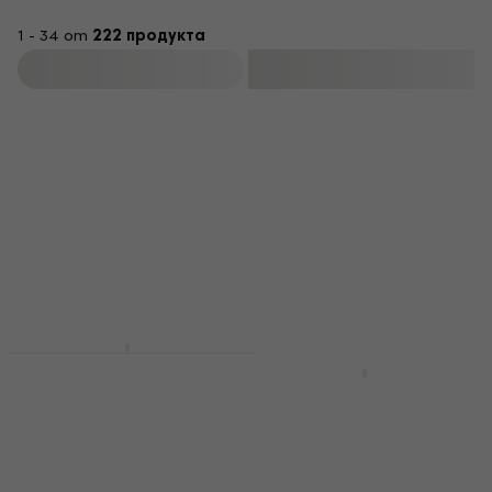
1 - 34 от
222 продукта
Филтриране
За количество отстъпка
Cascha HH 2036
Premium Natural
Cascha HH 2035
Концертно укулеле
Premium Natural
Концертно укулеле
Концертно укулеле
4,9
/5
Концертно укулеле
79 €
4,9
/5