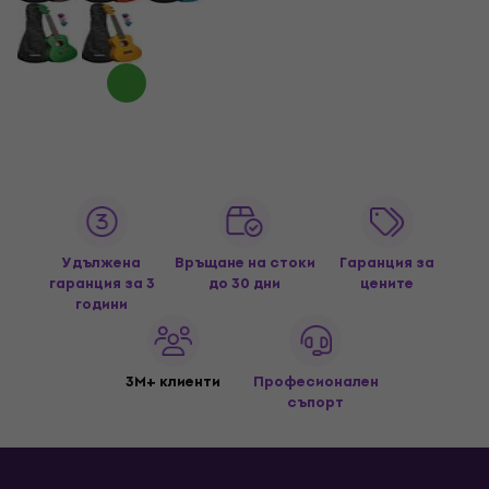
Удължена
Връщане на стоки
Гаранция за
гаранция за 3
до 30 дни
цените
години
3M+ клиенти
Професионален
съпорт