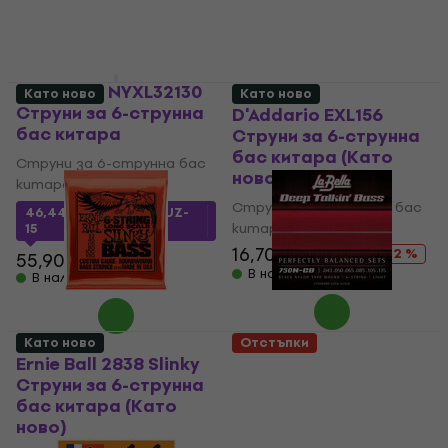
41,10 €
65,90 €
В наличност
D'Addario NYXL32130
Като ново
Като ново
Струни за 6-струнна
D'Addario EXL156
бас китара
Струни за 6-струнна
бас китара (Като
Струни за 6-струнна бас
ново)
китара
Струни за 6-струнна бас
46,44 €
с код
MUZMUZ-
китара
15
16,70 €
28,61 €
- 42 %
55,90 €
В наличност
В наличност
Като ново
Отстъпки
Ernie Ball 2838 Slinky
La Bella 750N-CB
Струни за 6-струнна
Струни за 6-струнна
бас китара (Като
бас китара (Като
ново)
ново)