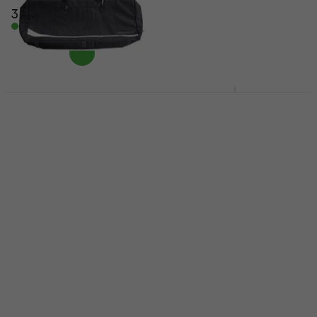
31,90 €
70 €
В наличност
В наличност
Madarozzo Essential
Bespeco BAG444MKB
76 Калъф за кийборд
Калъф за кийборд
Калъф за кийборд
Калъф за кийборд
4,7
/5
4,5
/5
18,90 €
38,71 €
с код
MUZMUZ-20
В наличност
50,90 €
В наличност