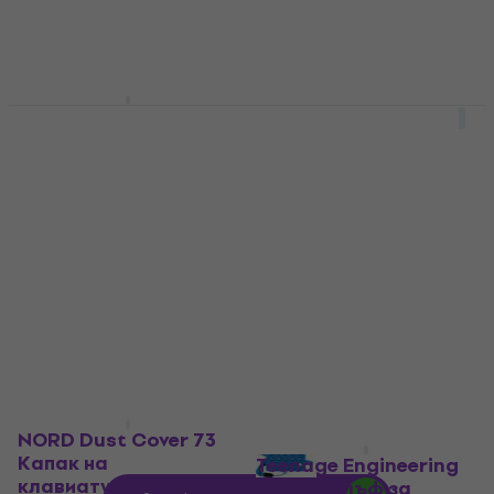
Bespeco BAG488KBYN
За количество отстъпка
Калъф за кийборд
Teenage Engineering
CA-X Пластмасов
Калъф за кийборд
капак на
60 €
клавиатурата
В наличност
Пластмасов капак на
клавиатурата
4,2
/5
29 €
В наличност
NORD Dust Cover 73
Капак на
Teenage Engineering
клавиатурата от
K.O. II Калъф за