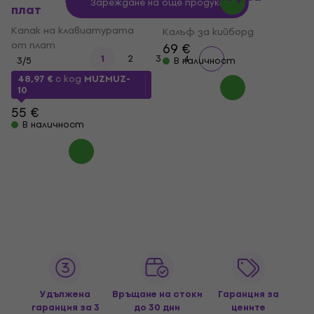
Зареждане на още продукти
плат
кийборд
Капак на клавиатурата
Калъф за кийборд
от плат
69 €
1
2
3
4
3
/5
В наличност
48,97 €
с код
MUZMUZ-
10
55 €
В наличност
Удължена
Връщане на стоки
Гаранция за
гаранция за 3
до 30 дни
цените