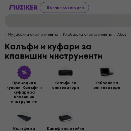
Всички категории
Музикални инструменти
Клавишни инструменти
Аксес
Калъфи и куфари за
клавишни инструменти
Промоция и
Калъфи за
Keйсове за
купони: Калъфи и
синтезатори
синтезатори
куфари за
клавишни
инструменти
Калъфи за
Калъфи за стойки