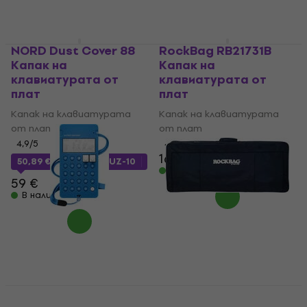
NORD Dust Cover 88
RockBag RB21731B
Капак на
Капак на
клавиатурата от
клавиатурата от
плат
плат
Капак на клавиатурата
Капак на клавиатурата
от плат
от плат
4,9
/5
4,3
/5
16,50 €
16,90 €
50,89 €
с код
MUZMUZ-10
В наличност
59 €
В наличност
Teenage Engineering
RockBag RB 21418 B
CA-X Пластмасов
Student Калъф за