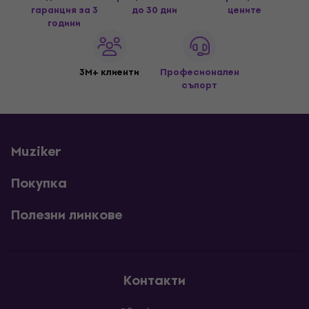
гаранция за 3
до 30 дни
цените
години
3M+ клиенти
Професионален
съпорт
Muziker
Покупка
Полезни линкове
Контакти