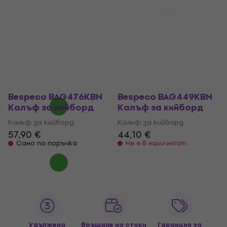
Bespeco BAG488KBY
Калъф за кийборд
Bespeco BAG444MKB
Калъф за кийборд
Калъф за кийборд
(Като ново)
4,8
/5
59,90 €
Калъф за кийборд
На път
16,60 €
18,71 €
- 11 %
В наличност
Bespeco BAG476KBN
Bespeco BAG449KBN
Калъф за кийборд
Калъф за кийборд
Калъф за кийборд
Калъф за кийборд
57,90 €
44,10 €
Само по поръчка
Не е в наличност
Удължена
Връщане на стоки
Гаранция за