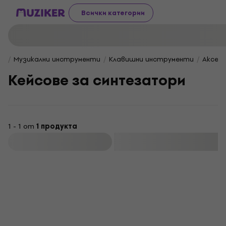
Всички категории
Музикални инструменти
Клавишни инструменти
Аксес
Keйсове за синтезатори
1 - 1 от
1 продукта
Филтриране