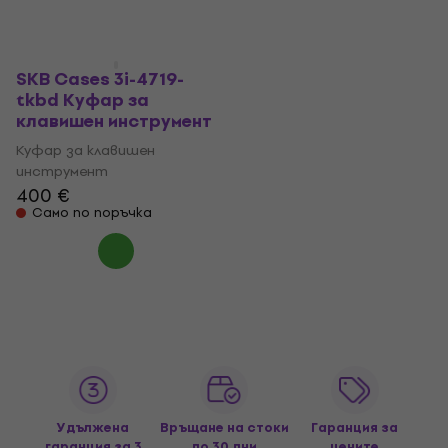
SKB Cases 3i-4719-
tkbd Куфар за
клавишен инструмент
Куфар за клавишен
инструмент
400 €
Само по поръчка
Удължена
Връщане на стоки
Гаранция за
гаранция за 3
до 30 дни
цените