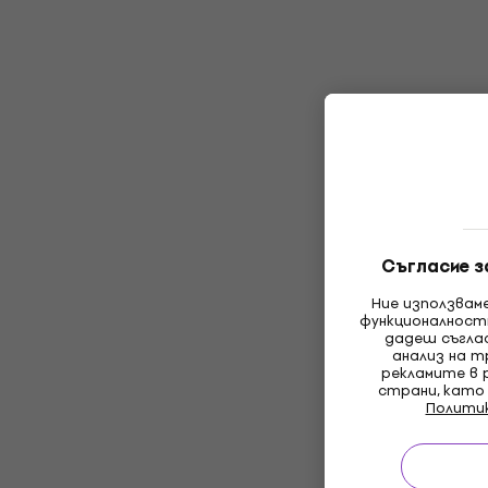
Съгласие з
Ние използвам
функционалност
дадеш съглас
анализ на т
рекламите в 
страни, като
Полити