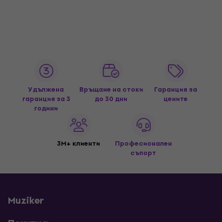
Удължена
Връщане на стоки
Гаранция за
гаранция за 3
до 30 дни
цените
години
3M+ клиенти
Професионален
съпорт
Muziker