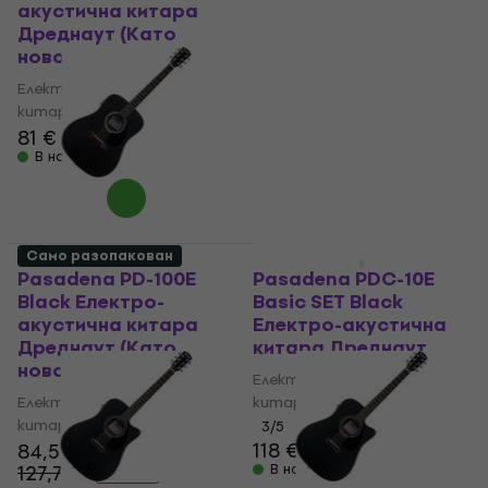
акустична китара
Sunburst Електро-
Дреднаут (Като
акустична китара
ново)
Дреднаут
Електро-акустична
Електро-акустична
китара Дреднаут
китара Дреднаут
81 €
3
/5
130 €
В наличност
В наличност
Само разопакован
Като ново
Pasadena PD-100E
Pasadena PDC-10E
Black Електро-
Basic SET Black
акустична китара
Електро-акустична
Дреднаут (Като
китара Дреднаут
ново)
Електро-акустична
Електро-акустична
китара Дреднаут
китара Дреднаут
3
/5
118 €
84,50 €
127,71 €
В наличност
- 34 %