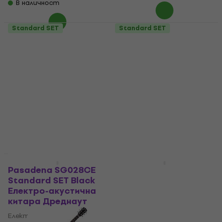
В наличност
Standard SET
Standard SET
Pasadena PDC-200E
Pasadena PDC-200E
Black Електро-
Black Електро-
акустична китара
акустична китара
Дреднаут (Само
Дреднаут (Като
разопакован)
ново)
Електро-акустична
Електро-акустична
китара Дреднаут
китара Дреднаут
145 €
170,28 €
126 €
197,01 €
- 15 %
- 36 %
В наличност
В наличност
Като ново
Basic SET
Pasadena SG028CE
Pasadena PDC-10LE
Standard SET Black
Standard SET Black
Електро-акустична
Електро-акустична
китара Дреднаут
китара Дреднаут
Електро-акустична
Електро-акустична