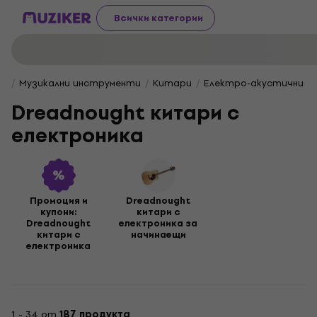
Всички категории
Музикални инструменти
Китари
Електро-акустични к
Dreadnought китари с
електроника
Промоция и
Dreadnought
купони:
китари с
Dreadnought
електроника за
китари с
начинаещи
електроника
1 - 34 от
187 продукта