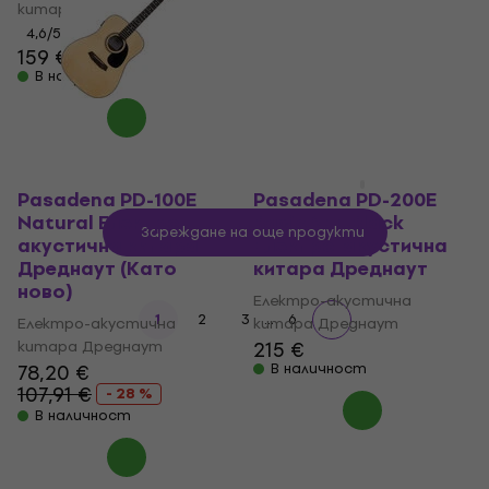
китара Дреднаут
китара Дреднаут
4,6
/5
3
/5
159 €
124 €
В наличност
В наличност
Pasadena PD-100E
Pasadena PD-200E
Natural Електро-
Basic SET Black
Зареждане на още продукти
акустична китара
Електро-акустична
Дреднаут (Като
китара Дреднаут
ново)
Електро-акустична
...
1
2
3
6
Електро-акустична
китара Дреднаут
китара Дреднаут
215 €
78,20 €
В наличност
107,91 €
- 28 %
В наличност