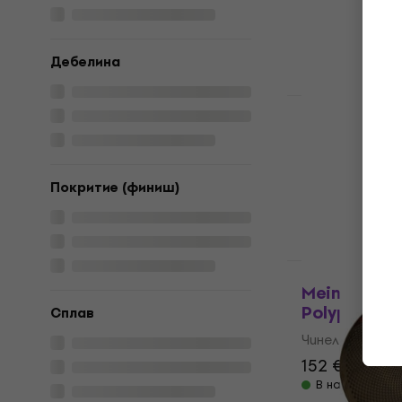
192,12 €
с код
229 €
В наличност
Дебелина
HAPPY HOUR
Sabian XSR
Чинел Spla
Чинел Splash
Покритие (финиш)
4
/5
113 €
В наличност
Като ново
Meinl B10P
Polyphonic 
Сплав
Чинел Splash
152 €
189 €
В наличност