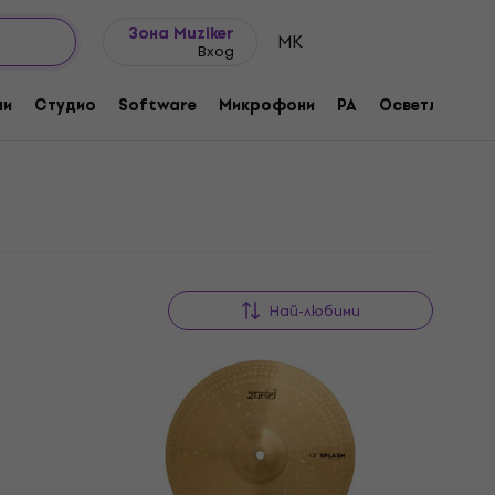
Идеи за подарък
FAQ
Muziker Блог
Зона Muziker
MK
Вход
ни
Студио
Software
Микрофони
PA
Осветление
Най-любими