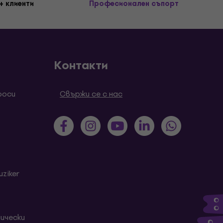
+ клиенти
Професионален съпорт
Контакти
роси
Свържи се с нас
ziker
ически