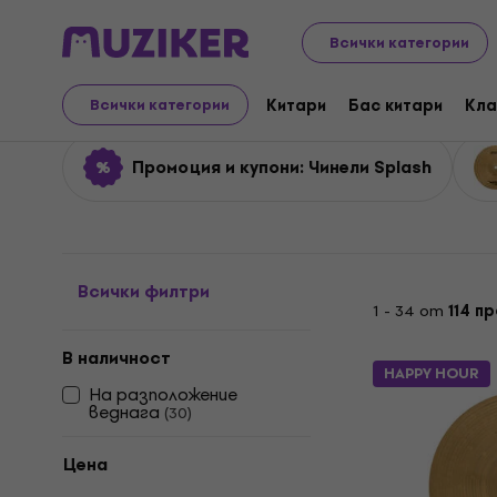
Музикални инструменти
Ударни инструменти
Чин
Всички категории
Чинели Splash
Китари
Бас китари
Кла
Всички категории
Промоция и купони: Чинели Splash
Всички филтри
1 - 34 от
114 п
В наличност
HAPPY HOUR
На разположение
веднага
(
30
)
Цена