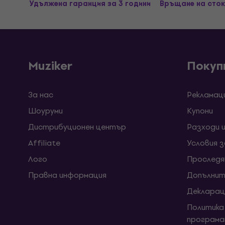
Удължена гаранция за 3 години
Връщане на сток
Muziker
Покуп
За нас
Рекламац
Шоуруми
Kупони
Дистрибуционен център
Разходи 
Affiliate
Условия 
Лого
Проследя
Правна информация
Допълнит
Декларац
Политика
програма