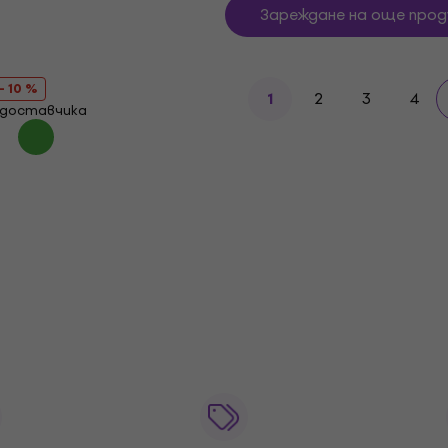
Зареждане на още прод
- 10 %
2
3
4
1
 доставчика