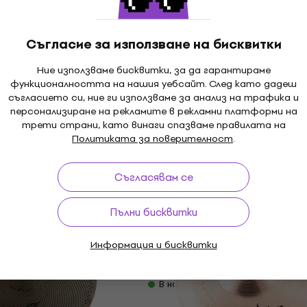
74,80 €
MUZMUZ-15
В наличност
Съгласие за използване на бисквитки
Ние използваме бисквитки, за да гарантираме
Zildjian K1401 K Custom
функционалността на нашия уебсайт. След като дадеш
Special Dry 10" Чинел S
1005B XSR 10"
съгласието си, ние ги използваме за анализ на трафика и
sh
персонализиране на рекламите в рекламни платформи на
Чинел Splash
трети страни, като винаги спазваме правилата на
5
/5
Политиката за поверителност
.
168,44 €
с код
MUZMUZ-15
209 €
Съгласявам се
В наличност
Meinl Classics Custom 
Като ново
Пълни бисквитки
Trash 10" Чинел Splash
OS-B Byzance
10" Чинел Splash
Чинел Splash
Информация и бисквитки
4,9
/5
82,40 €
- 20 %
В наличност