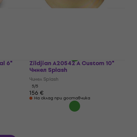
0"
Sabian XSR1005B XSR 10"
)
Чинел Splash (Като ново)
Чинел Splash
110 €
111,87 €
В наличност
al 6"
Zildjian A20542 A Custom 10"
Чинел Splash
Чинел Splash
5
/5
156 €
На склад при доставчика