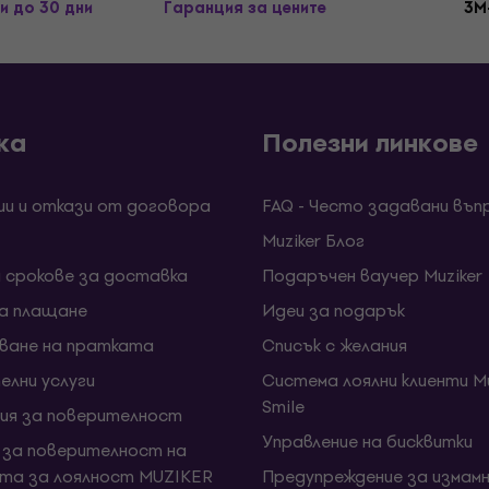
и до 30 дни
Гаранция за цените
3M
ка
Полезни линкове
ии и откази от договора
FAQ - Често задавани въп
Muziker Блог
и срокове за доставка
Подаръчен ваучер Muziker
за плащане
Идеи за подарък
ване на пратката
Списък с желания
елни услуги
Система лоялни клиенти Mu
Smile
ия за поверителност
Управление на бисквитки
 за поверителност на
та за лоялност MUZIKER
Предупреждение за измамн