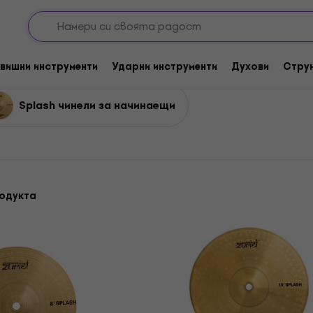
ели
Чинели Splash
вишни инструменти
Ударни инструменти
Духови
Стру
Splash чинели за начинаещи
родукта