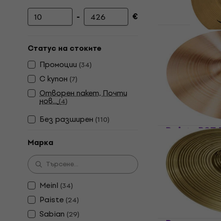
-
€
Минимална цена
Максимална цена
Zuriel Armo
Статус на стоките
Чинел Splash
Промоции
(
34
)
4,5
/5
С купон
10,90 €
(
7
)
В наличност
Отворен пакет, Почти
нов...
(
4
)
Без pазширен
(
110
)
Paiste PST 
Марка
Чинел Splash
4,8
/5
51,70 €
В наличност
Meinl
(
34
)
Paiste
(
24
)
Sabian
(
29
)