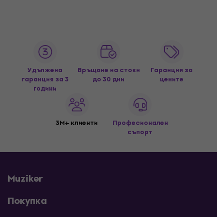
Удължена
Връщане на стоки
Гаранция за
гаранция за 3
до 30 дни
цените
години
3M+ клиенти
Професионален
съпорт
Muziker
Покупка