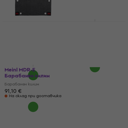
Vic Firth VICRUG1
Барабанен килим
Meinl MDR-E
Барабанен килим
Барабанен килим
(Само разопакован)
5
/5
141 €
Барабанен килим
На склад при доставчика
71,90 €
90,19 €
- 20 %
В наличност
Meinl MDR-E
Барабанен килим
Барабанен килим
91,10 €
На склад при доставчика