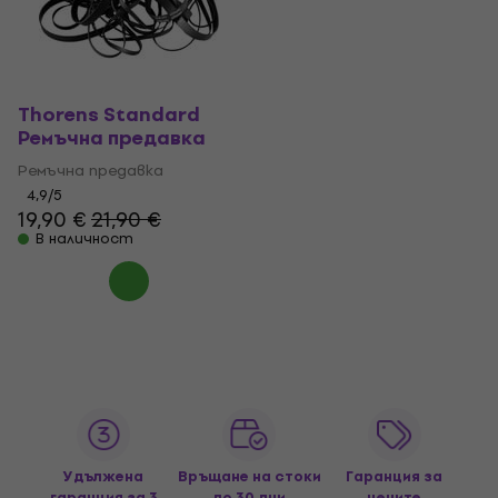
Thorens Standard
Ремъчна предавка
Ремъчна предавка
4,9
/5
19,90 €
21,90 €
В наличност
Удължена
Връщане на стоки
Гаранция за
гаранция за 3
до 30 дни
цените