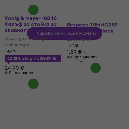
Konig & Meyer 18846
Калъф за стойка за
Bespeco 70MNC28S
клавиатура
Допълнение Black
Зареждане на още продукти
Калъф за стойка за
Допълнение
клавиатура
4,2
/5
1,59 €
4,6
/5
1
2
3
В наличност
22,13 €
с код
MUZMUZ-10
24,90 €
В наличност