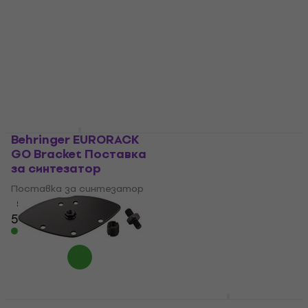
Допълнение
Допълнение Black
Допълнение
Допълнение
4,9
/5
4,8
/5
24,90 €
26,90 €
83 €
86,90 €
В наличност
В наличност
Behringer EURORACK
Konig & Meyer 18814
GO Bracket Поставка
Допълнение
за синтезатор
Допълнение
Поставка за синтезатор
4,4
/5
5
/5
14,99 €
с код
MUZMUZ-10
54,20 €
58,90 €
16,90 €
В наличност
В наличност
Konig & Meyer 18853
Gator Frameworks