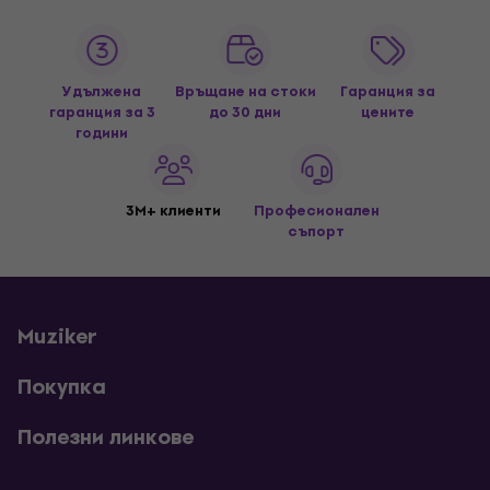
Удължена
Връщане на стоки
Гаранция за
гаранция за 3
до 30 дни
цените
години
3M+ клиенти
Професионален
съпорт
Muziker
Покупка
Полезни линкове