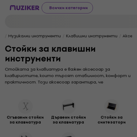
Всички категории
Музикални инструменти
Клавишни инструменти
Аксес
Стойки за клавишни
инструменти
Стойката за клавиатура е важен аксесоар за
клавиристите, които търсят стабилност, комфорт и
практичност. Този аксесоар гарантира, че
клавиатурата, синтезаторът или цифровото пиано
са винаги на правилната височина и на правилното
място. Тази категория съдържа различни видове
стойки, подходящи за различни нужди и среди.
Сгъваеми стойки
Дървени стойки
Стойки за
за клавиатура
за клавиатура
синтезатори
Сгъваемата стойка за клавиатура
е лека и
леснопреносима, идеална за музиканти, които пътуват