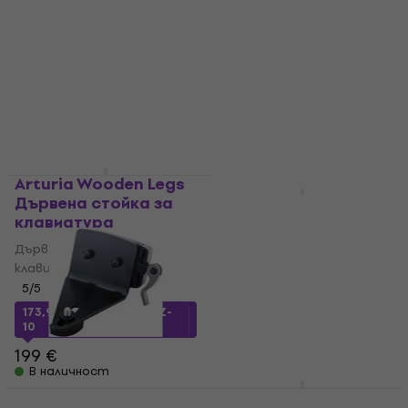
Калъф за стойка за
Сгъваема стойка за
клавиатура
клавиатура
4,6
/5
4,8
/5
28,40 €
28,90 €
29 €
В наличност
В наличност
Arturia Wooden Legs
Дървена стойка за
Behringer EURORACK
клавиатура
104 Поставка за
синтезатор
Дървена стойка за
клавиатура
Поставка за синтезатор
5
/5
4,9
/5
41,40 €
56,90 €
- 27 %
173,90 €
с код
MUZMUZ-
10
В наличност
199 €
В наличност
Konig & Meyer 18873
Konig & Meyer 18811