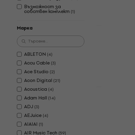
71,80 €
80,9
Възможност за
собствен комплект
(
1
)
В наличност
Марка
Отстъпки
Behringer 
Смесителен
Смесителен п
ABLETON
(
4
)
4,8
/5
Accu Cable
(
3
)
69,90 €
76,9
Ace Studio
(
2
)
В наличност
Acon Digital
(
21
)
Acoustica
(
4
)
Отстъпки
Audio-Tech
Adam Hall
(
14
)
Студийни 
ADJ
(
3
)
Студийни слу
AEJuice
(
4
)
4,8
/5
AIAIAI
(
1
)
130 €
169 €
AIR Music Tech
(
59
)
В наличност