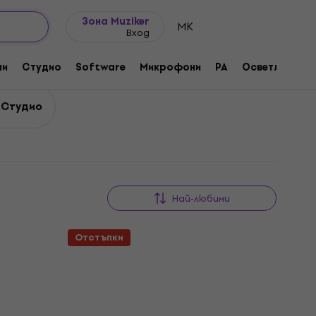
Идеи за подарък
FAQ
Muziker Блог
Зона Muziker
MK
Вход
ни
Студио
Software
Микрофони
PA
Осветление
 Студио
Най-любими
Отстъпки