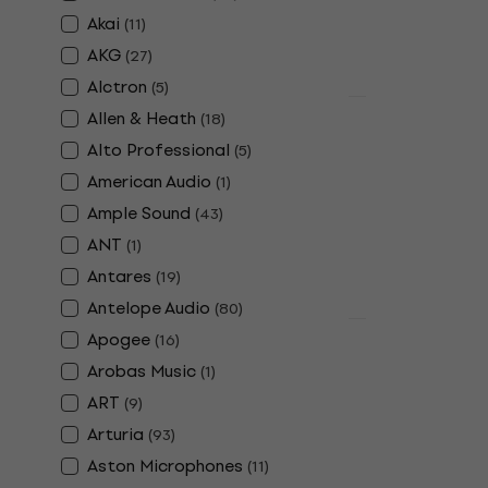
Akai
(
11
)
AKG
(
27
)
Alctron
(
5
)
Отстъпки
Allen & Heath
(
18
)
Mega Acoust
Alto Professional
(
5
)
Black Изол
за студийн
American Audio
(
1
)
Ample Sound
(
43
)
Изолационни 
монитори
ANT
(
1
)
4,6
/5
Antares
(
19
)
6,99 €
9,90 
Antelope Audio
(
80
)
В наличност
Отстъпки
Apogee
(
16
)
Yamaha MG
Arobas Music
(
1
)
пулт
ART
(
9
)
Смесителен п
Arturia
(
93
)
4,8
/5
Aston Microphones
223 €
269 €
(
11
)