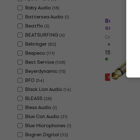
Baby Audio
(
18
)
Отстъпки
Battersea Audio
(
1
)
Behringer 
Beatflo
(
3
)
слушалки
BEATSURFING
(
6
)
Студийни слу
Behringer
(
82
)
4,6
/5
15,90 €
20,9
Bespeco
(
111
)
В наличност
Best Service
(
108
)
Beyerdynamic
(
15
)
Отстъпки
BFD
(
54
)
Neutrik NP
Black Lion Audio
(
14
)
Jack 6,3 mm
BLEASS
(
28
)
4,8
/5
Bless Audio
(
1
)
5,09 €
6,49 
Blue Cat Audio
В наличност
(
31
)
Blue Microphones
(
1
)
Bogren Digital
(
32
)