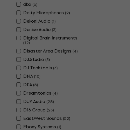
dbx
(
6
)
Deity Microphones
(
2
)
Dekoni Audio
(
1
)
Denise Audio
(
3
)
Digital Brain Instruments
(
12
)
Disaster Area Designs
(
4
)
DJ.Studio
(
3
)
DJ Techtools
(
3
)
DNA
(
10
)
DPA
(
8
)
Dreamtonics
(
4
)
DUY Audio
(
28
)
D16 Group
(
23
)
EastWest Sounds
(
52
)
Ebony Systems
(
1
)