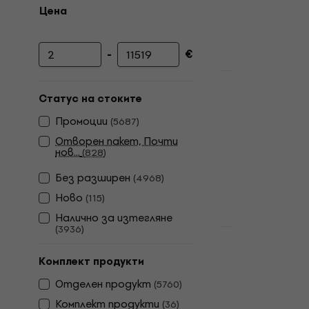
Цена
-
€
Минимална цена
Максимална цена
Отстъпки
Audio-Tech
Статус на стоките
Студиен ко
Промоции
(
5687
)
микрофон
Отворен пакет, Почти
Студиен конд
нов...
(
828
)
4,8
/5
Без pазширен
(
4968
)
77,70 €
89,9
В наличност
Ново
(
115
)
Налично за изтегляне
(
3936
)
Отстъпки
Behringer 
Комплект продукти
USB аудио 
Отделен продукт
(
5760
)
USB аудио ин
Комплект продукти
4,8
/5
(
36
)