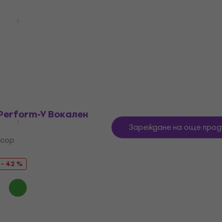
sential Джобен
Nuclear Cable JT008/JT
рекордер
m Захранващ кабел
ален рекордер
Захранващ кабел
5
/5
5,39 €
6,89 €
- 25 %
- 22 %
В наличност
 Perform-V Вокален
Зареждане на още прод
есор
- 42 %