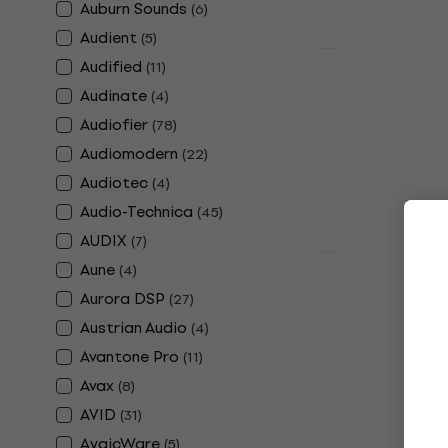
В наличност
Auburn Sounds
(
6
)
Audient
(
5
)
Отстъпки
Audified
(
11
)
Beyerdynam
Audinate
(
4
)
Ohm Студи
Audiofier
(
78
)
Студийни слу
Audiomodern
(
22
)
4,8
/5
Audiotec
126 €
149 €
(
4
)
В наличност
Audio-Technica
(
45
)
AUDIX
(
7
)
Отстъпка за 
Aune
(
4
)
Zoom H5 Д
Aurora DSP
(
27
)
рекордер
Austrian Audio
(
4
)
Джобен дигит
Avantone Pro
(
11
)
5
/5
Avax
(
8
)
181 €
229 €
В наличност
AVID
(
31
)
AyaicWare
(
5
)