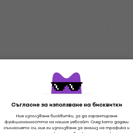
В наличност
Отстъпки
ic DT 770 PRO 250
Yamaha MG12XU Смеси
йни слушалки
пулт
шалки
Смесителен пулт
4,8
/5
386 €
459 €
- 15 %
- 16 %
В наличност
бюлетин
HAPPY HOUR
жобен дигитален
Beyerdynamic DT 900 P
Студийни слушалки
ален рекордер
Студийни слушалки
Съгласие за използване на бисквитки
4,9
/5
195 €
239 €
- 21 %
- 18 %
Ние използваме бисквитки, за да гарантираме
функционалността на нашия уебсайт. След като дадеш
В наличност
съгласието си, ние ги използваме за анализ на трафика и