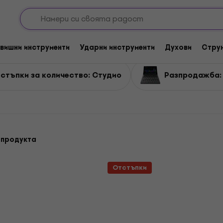
ио
вишни инструменти
Ударни инструменти
Духови
Стру
стъпки за количество: Студио
Разпродажба:
 продукта
Отстъпки