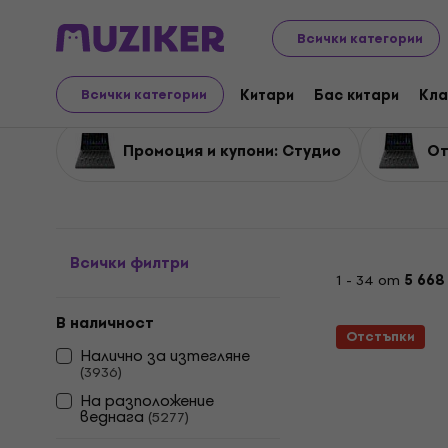
Музикални инструменти
Студио
Отстъпки студ
Всички категории
Отстъпки студио
Китари
Бас китари
Кла
Всички категории
Промоция и купони: Студио
От
Всички филтри
1 - 34 от
5 668
В наличност
Отстъпки
Налично за изтегляне
(
3936
)
На разположение
веднага
(
5277
)