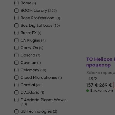
Отстъпки
Bome
(
1
)
Zoom H4 Es
BOOM Library
(
225
)
дигитален 
Bose Professional
(
1
)
Джобен дигит
Boz Digital Labs
(
36
)
5
/5
179 €
239 €
Buttr FX
(
1
)
В наличност
CA Plugins
(
4
)
Carry-On
(
2
)
Cascha
(
7
)
TC Helicon
Caymon
(
1
)
процесор
Celemony
(
18
)
Вокален проц
Cloud Microphones
(
1
)
4,8
/5
157 €
269 €
Cordial
(
60
)
В наличност
D'Addario
(
1
)
D'Addario Planet Waves
(
38
)
dB Technologies
(
2
)