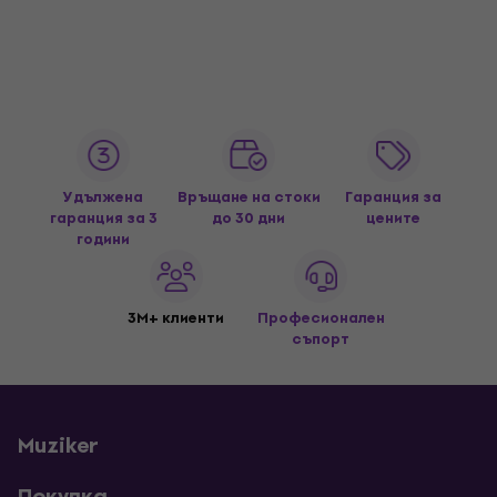
Удължена
Връщане на стоки
Гаранция за
гаранция за 3
до 30 дни
цените
години
3M+ клиенти
Професионален
съпорт
Muziker
Покупка