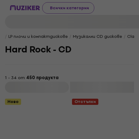
Всички категории
LP плочи и компактдискове
Музикални CD дискове
Class
Hard Rock - CD
1 - 34 от
450 продукта
Филтриране
Ново
Отстъпки