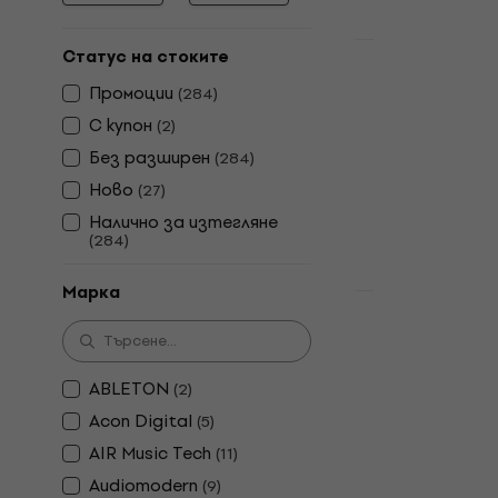
HAPPY HOUR
Статус на стоките
ABLETON Liv
Промоции
(
284
)
(Дигитален
С купон
(
2
)
Update / Upgr
Без pазширен
(
284
)
4,8
/5
Ново
391 €
499 €
(
27
)
Налично за и
Налично за изтегляне
(
284
)
Марка
Отстъпки
Celemony Me
- Assistant
(Дигитален
ABLETON
(
2
)
Update / Upgr
Acon Digital
(
5
)
5
/5
AIR Music Tech
(
11
)
114 €
149 €
Audiomodern
(
9
)
Налично за и