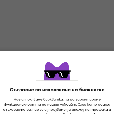
one Ele or Ele
Update (Дигитален про
тален продукт)
Update / Upgrade / Expansion
ade / Expansion
23,50 €
149 €
- 84 %
- 19 %
Налично за изтегляне
зтегляне
Отстъпки
4 варианта
Post Production
iZotope Everything Bund
G from RX 11 Adv
Update / Upgrade / Expansion
ade / Expansion
894 €
1 099 €
- 19 %
- 19 %
Налично за изтегляне
Съгласие за използване на бисквитки
зтегляне
Ние използваме бисквитки, за да гарантираме
функционалността на нашия уебсайт. След като дадеш
съгласието си, ние ги използваме за анализ на трафика и
Отстъпки