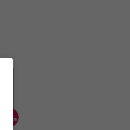
дукт)
Edition (Дигитален продукт)
Update / Upgrade / Expansion
23,40 €
29 €
- 19 %
Налично за изтегляне
Отстъпки
10 варианта
le
iZotope RX 12 Adv: UPG from
RX Elements or Elements Suite
Update / Upgrade / Expansion
219 €
269 €
- 19 %
Налично за изтегляне
HAPPY HOUR