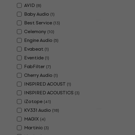
AVID
(
8
)
Baby Audio
(
1
)
Best Service
(
13
)
Отстъпки
Sonarworks
Celemony
(
10
)
& Headphon
Engine Audio
(
5
)
Add-on (Ди
Evabeat
(
1
)
Update / Upgr
Eventide
(
1
)
5
/5
FabFilter
(
7
)
115 €
150 €
Налично за и
Cherry Audio
(
1
)
INSPIRED ACOUST
(
1
)
INSPIRED ACOUSTICS
(
3
)
iZotope
(
41
)
KV331 Audio
(
18
)
Отстъпки
MAGIX
(
4
)
3 варианта
Native Ins
Martinic
(
3
)
PRO 4 UPG