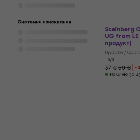
Системни изисквания
Steinberg C
UG from LE
продукт)
Update / Upgr
5
/5
37 €
50 €
- 
Налично за и