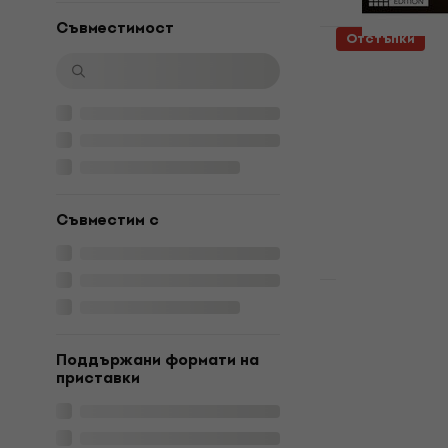
Cъвместимост
Отстъпки
Native Ins
Edition (Ди
Update / Upgr
23,40 €
29 €
Налично за и
Съвместим с
Отстъпки
2 варианта
Sonnox Oxf
(Nat)
Поддържани формати на
приставки
Update / Upgr
40 €
60,70 
Налично за и