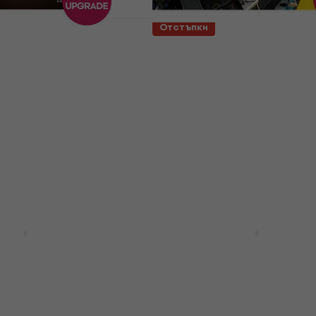
Отстъпки
truments Luxa MPC
3 варианта
гитален продукт)
Native Instruments GUI
7 PRO UPGRADE from L
ade / Expansion
Update / Upgrade / Expansion
- 19 %
4,2
/5
зтегляне
73,50 €
99 €
- 26 %
Налично за изтегляне
XLN Audio AK: Studio G
(Дигитален продукт)
ord Drum Gate 2
Update / Upgrade / Expansion
ade / Expansion
4
/5
77,90 €
104 €
- 25 %
€
- 34 %
Налично за изтегляне
зтегляне