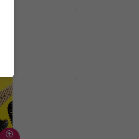
tor
Celemony Melodyne 5
Assistant - Editor Update
одукт)
(Дигитален продукт)
Update / Upgrade / Expansion
5
/5
102 €
149 €
- 32 %
Налично за изтегляне
HAPPY HOUR
ceAI
Native Instruments Komplete 15
ack
Standard UPG Select
(Дигитален продукт)
Update / Upgrade / Expansion
411 €
499 €
- 18 %
Налично за изтегляне