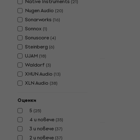
Native Instruments
(
21
)
TRATKTOR 
Nugen Audio
(
20
)
Update / Upgr
Sonarworks
(
16
)
3,7
/5
Sonnox
(
1
)
50,50 €
74,5
Sonuscore
Налично за и
(
4
)
Steinberg
(
6
)
UJAM
(
18
)
HAPPY HOUR
Waldorf
(
3
)
8 варианта
XHUN Audio
(
13
)
iZotope MPS
XLN Audio
Master Bun
(
38
)
Update / Upgr
Оценки
183 €
225 €
Налично за и
5
(
25
)
4 и повече
(
35
)
Отстъпки
3 и повече
(
37
)
iZotope Oz
2 и повече
(
37
)