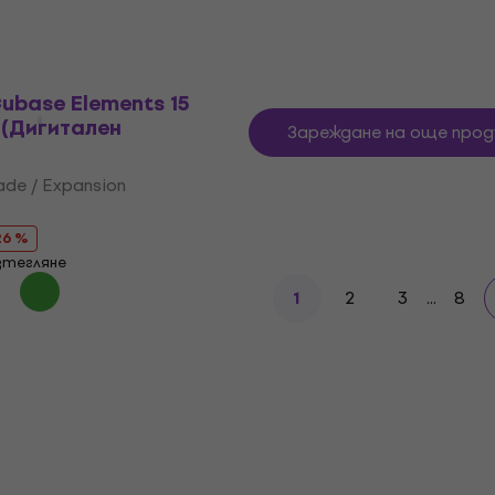
ubase Elements 15
 (Дигитален
Зареждане на още прод
ade / Expansion
26 %
зтегляне
2
3
...
8
1