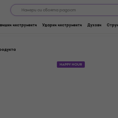
р
Актуализации и надстройки
ройки
вишни инструменти
Ударни инструменти
Духови
Стру
родукта
HAPPY HOUR