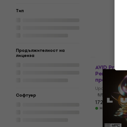
Native Inst
Sessions MP
Tип
(Дигитален
Update / Upgr
23,40 €
29 €
Налично за и
Продължителност на
лиценза
HAPPY HOUR
AVID Pro To
Perpetual 
продукт)
Update / Upgr
Софтуер
5
/5
172 €
234 €
Налично за и