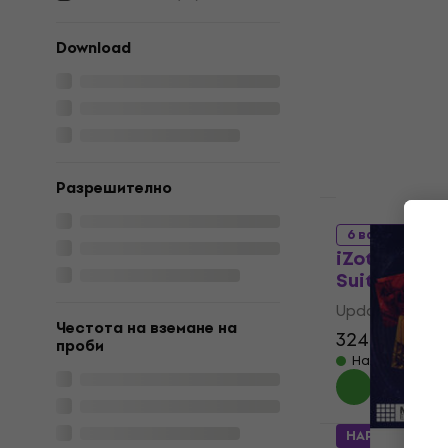
UPG from Oz
Suite (Диги
Download
Update / Upgr
133 €
165 €
Налично за и
Разрешително
HAPPY HOUR
6 варианта
iZotope RX 
Suite 9: CR
Update / Upgr
Честота на вземане на
324 €
399 €
проби
Налично за и
HAPPY HOUR