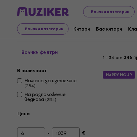
Музикални инструменти
Студио
Студио софтуе
Всички категории
Актуализации и надст
Китари
Бас китари
Кла
Всички категории
Всички филтри
1 - 34 от
246 п
В наличност
HAPPY HOUR
Налично за изтегляне
(
284
)
На разположение
веднага
(
284
)
Цена
-
€
Минимална цена
Максимална цена