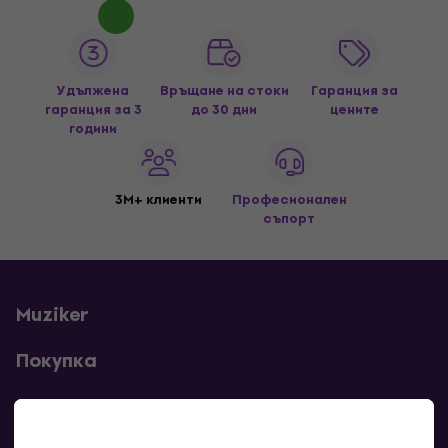
Удължена
Връщане на стоки
Гаранция за
гаранция за 3
до 30 дни
цените
години
3M+ клиенти
Професионален
съпорт
Muziker
Покупка
Полезни линкове