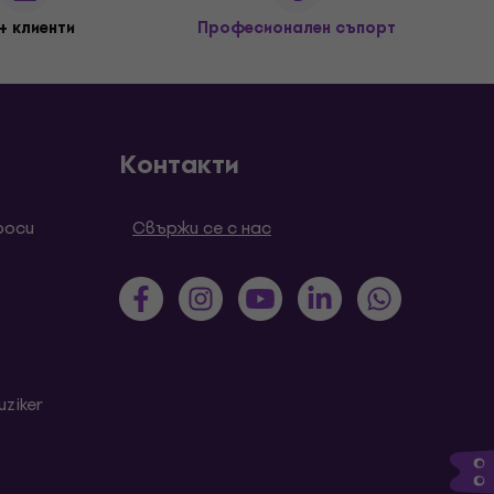
+ клиенти
Професионален съпорт
Контакти
роси
Свържи се с нас
ziker