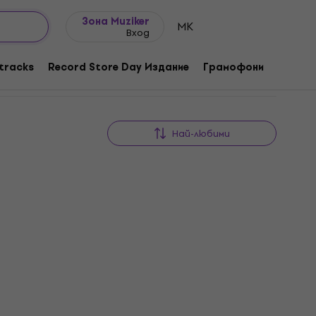
Идеи за подарък
FAQ
Muziker Блог
Зона Muziker
MK
Вход
tracks
Record Store Day Издание
Грамофони
Музика
Най-любими
Portishead - Dummy (180g)