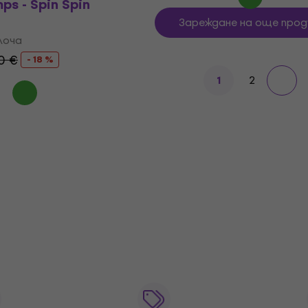
ps - Spin Spin
Зареждане на още прод
лоча
0 €
- 18 %
2
1