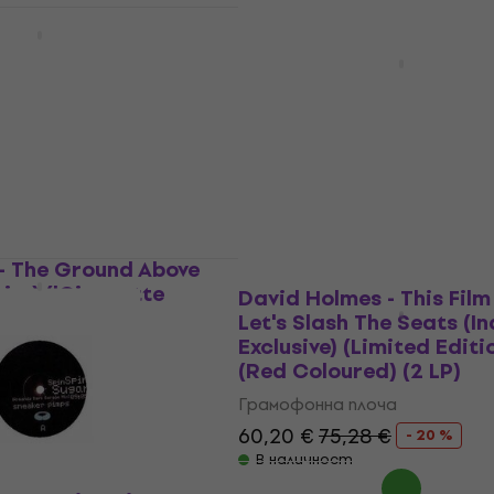
 Our Pathetic Age
Отстъпки
William Orbit - The Pain
LP)
лоча
Грамофонна плоча
5
/5
UZMUZ-5
26,70 €
36,90 €
- 28 %
В наличност
- The Ground Above
sive) ('Cigarette
David Holmes - This Fil
okey Marbled
Let's Slash The Seats (In
LP)
Exclusive) (Limited Editi
(Red Coloured) (2 LP)
лоча
Грамофонна плоча
60,20 €
75,28 €
- 20 %
В наличност