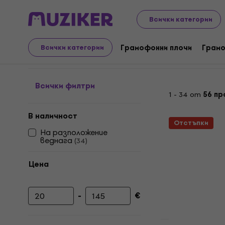
LP плочи и компактдискове
Грамофонни плочи
Elec
Всички категории
Trip Hop - ‎Грамофонни
Грамофонни плочи
Грамо
Всички категории
Всички филтри
1 - 34 от
56 пр
В наличност
Отстъпки
На разположение
веднага
(
34
)
Цена
-
€
Минимална цена
Максимална цена