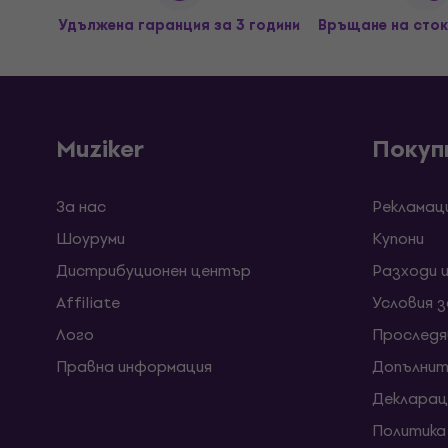
Удължена гаранция за 3 години
Връщане на сток
Muziker
Покуп
За нас
Рекламац
Шоуруми
Kупони
Дистрибуционен център
Разходи 
Affiliate
Условия 
Лого
Проследя
Правна информация
Допълнит
Декларац
Политика