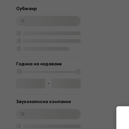
Субжанр
Отстъпки
Faithless -
Грамофонна п
5
/5
22 €
29,90 €
В наличност
Година на издаване
Отстъпки
-
Faithless -
LP)
Звукозаписна компания
Грамофонна п
5
/5
27 €
32,90 €
В наличност