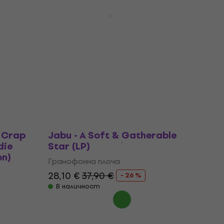
Björk - The Gate (12" Vinyl)
Отстъпки
ter (2
Грамофонна плоча
17,35 €
с код
MUZMUZ-30
24,90 €
В наличност
m Crap
Jabu - A Soft & Gatherable
die
Star (LP)
on)
Грамофонна плоча
28,10 €
37,90 €
- 26 %
В наличност