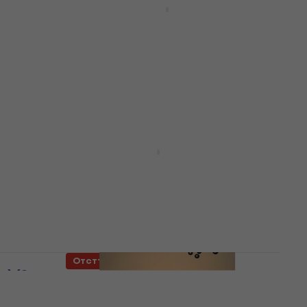
Отстъпки
(LP)
Грамофонна плоча
4,9
/5
33,90 €
37,90 €
В наличност
LIMITED EDITION
Gorillaz - Demon Days (2 LP)
Грамофонна плоча
5
/5
35,10 €
40,90 €
- 14 %
В наличност
Отстъпки
g) (2
Olive - Extra Virgin (Indie
Exclusive) (Limited Edition)