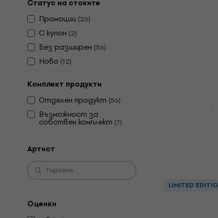
Отстъпки
Статус на стоките
Massive Att
Промоции
(
26
)
LP)
С купон
(
2
)
Грамофонна п
Без pазширен
(
56
)
5
/5
42,90 €
49,9
Ново
(
12
)
В наличност
Комплект продукти
Björk - Post
Отделен продукт
(
56
)
Възможност за
Грамофонна п
собствен комплект
(
7
)
5
/5
20,70 €
27,9
Артист
В наличност
Gorillaz - P
LIMITED EDITI
Грамофонна п
Оценки
4,8
/5