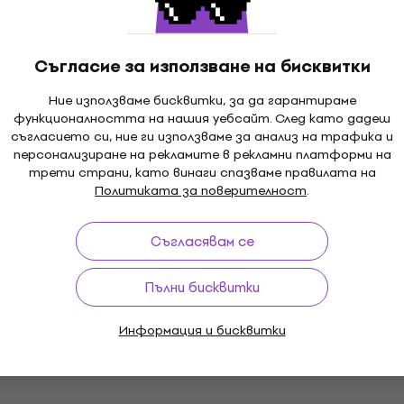
Съгласие за използване на бисквитки
ack - Massive
Tricky - Different When I
Ние използваме бисквитки, за да гарантираме
d Professor Part II
Silent (Indie Exclusive)
функционалността на нашия уебсайт. След като дадеш
Remix Tapes '98)
(Transparent Red Colou
съгласието си, ние ги използваме за анализ на трафика и
(LP)
персонализиране на рекламите в рекламни платформи на
трети страни, като винаги спазваме правилата на
лоча
Грамофонна плоча
Политиката за поверителност
.
5
/5
53,70 €
0 €
- 16 %
Gorillaz - The Fall (LP)
HAPPY HOUR
В наличност
Съгласявам се
- The Ground Above
Грамофонна плоча
24,80 €
Пълни бисквитки
В наличност
лоча
7 €
Информация и бисквитки