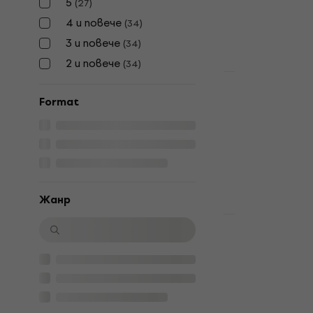
5
33,20 €
(
27
)
В наличност
4 и повече
(
34
)
3 и повече
(
34
)
2 и повече
(
34
)
Отстъпки
Gorillaz - G
Format
Грамофонна п
5
/5
32,20 €
В наличност
Жанр
Отстъпки
Faithless - 
Грамофонна п
5
/5
26,40 €
35,9
В наличност