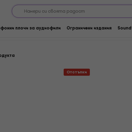
tronica / House / Trance / Techno
Trip Hop
 плочи
фонни плочи за аудиофили
Ограничени издания
Sound
одукта
Отстъпки