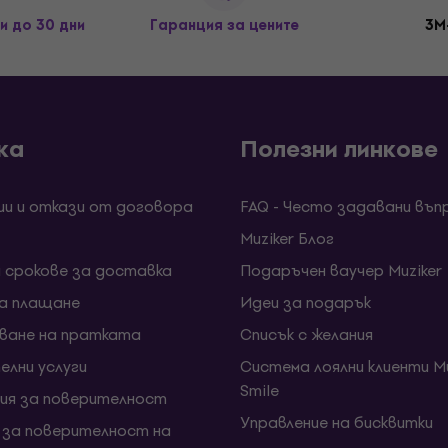
и до 30 дни
Гаранция за цените
3M
ка
Полезни линкове
ии и откази от договора
FAQ - Често задавани въп
Muziker Блог
и срокове за доставка
Подаръчен ваучер Muziker
за плащане
Идеи за подарък
ване на пратката
Списък с желания
елни услуги
Система лоялни клиенти Mu
Smile
ия за поверителност
Управление на бисквитки
 за поверителност на