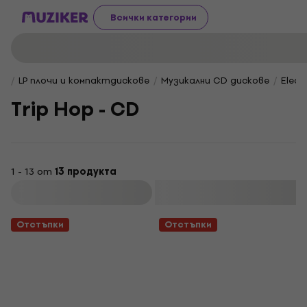
Всички категории
LP плочи и компактдискове
Музикални CD дискове
Elect
Trip Hop - CD
1 - 13 от
13 продукта
Филтриране
Отстъпки
Отстъпки