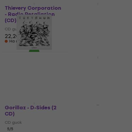
Ново
Ново
Thievery Corporation
Bonobo - Distance In
- Radio Retaliation
Static (CD)
(CD)
CD диск
CD диск
18,80 €
22,20 €
На път
На път
DJ Krush - Tokyohum
The Dragonflies -
(CD)
Dragonflies (CD)
CD диск
CD диск
45,70 €
18,90 €
На път
На път
Gorillaz - D-Sides (2
CD)
CD диск
5
/5