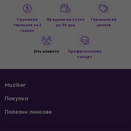
Удължена
Връщане на стоки
Гаранция за
гаранция за 3
до 30 дни
цените
години
3M+ клиенти
Професионален
съпорт
Muziker
Покупка
Полезни линкове