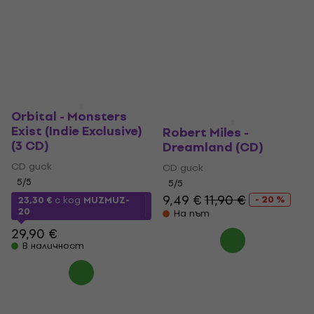
CD диск
5
/5
12,80 €
19,90 €
5
/5
- 36 %
11,90 €
20,90 €
В наличност
- 43 %
В наличност
Orbital - Monsters
Exist (Indie Exclusive)
Robert Miles -
(3 CD)
Dreamland (CD)
CD диск
CD диск
5
/5
5
/5
9,49 €
11,90 €
- 20 %
23,30 €
с код
MUZMUZ-
20
На път
29,90 €
В наличност