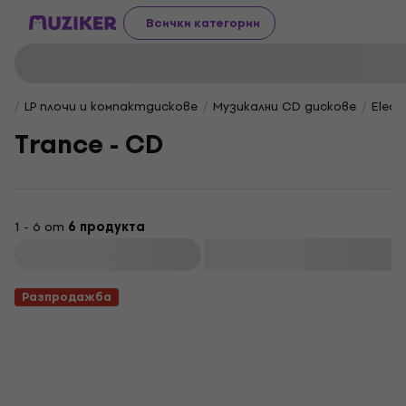
Всички категории
LP плочи и компактдискове
Музикални CD дискове
Elect
Trance - CD
1 - 6 от
6 продукта
Филтриране
Разпродажба