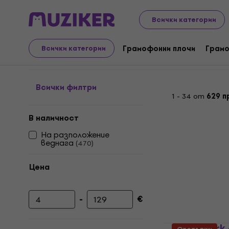
LP плочи и компактдискове
Музикални CD дискове
Всички категории
Metal - CD
Грамофонни плочи
Грамо
Всички категории
Всички филтри
1 - 34 от
629 п
В наличност
На разположение
веднага
(
470
)
Цена
-
€
Минимална цена
Максимална цена
Linkin Park