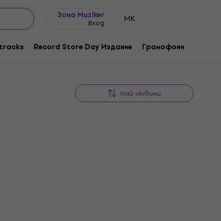
Идеи за подарък
FAQ
Muziker Блог
Зона Muziker
MK
Вход
tracks
Record Store Day Издание
Грамофони
Музика
Най-любими
Отстъпки
D)