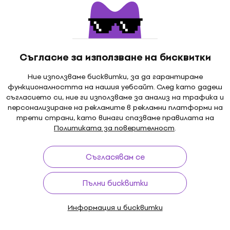
CD диск
0 €
4,9
/5
- 21 %
12,70 €
16,90 €
- 25 %
В наличност
Съгласие за използване на бисквитки
Отстъпки
Ние използваме бисквитки, за да гарантираме
 Ride The Lightning
Pantera - Vulgar Displa
функционалността на нашия уебсайт. След като дадеш
Remastered) (CD)
Power (Reissue) (CD)
съгласието си, ние ги използваме за анализ на трафика и
персонализиране на рекламите в рекламни платформи на
CD диск
трети страни, като винаги спазваме правилата на
4,7
/5
Политиката за поверителност
.
8,39 €
10,90 €
- 25 %
- 23 %
В наличност
Съгласявам се
Пълни бисквитки
rne - No More
Slipknot - All Hope Is Go
CD диск
Информация и бисквитки
4,8
/5
9,39 €
11,90 €
- 21 %