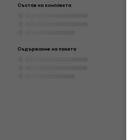
5
/5
Състав на комплекта
21,30 €
26,9
В наличност
Отстъпки
Съдържание на пакета
Metallica -
(Reissue) (
CD диск
4,8
/5
12 €
15,90 €
В наличност
Отстъпки
Ozzy Osbou
Tears (CD)
CD диск
5
/5