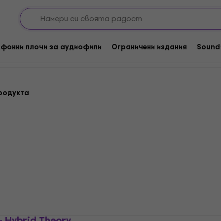
Metal / Heavy Rock
Metal
фонни плочи за аудиофили
Ограничени издания
Sound
родукта
 - Hybrid Theory
Linkin Park - Meteora (C