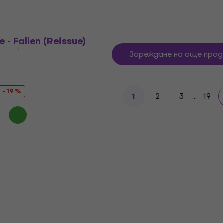
В наличност
 - Fallen (Reissue)
Зареждане на още прод
- 19 %
2
3
...
19
1