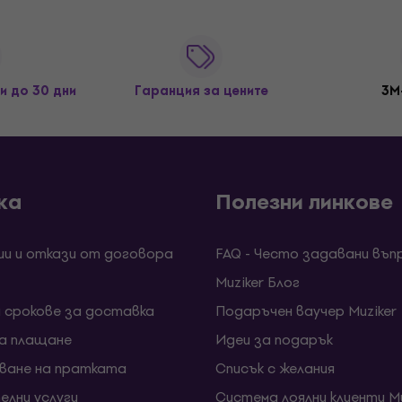
и до 30 дни
Гаранция за цените
3M
ка
Полезни линкове
ии и откази от договора
FAQ - Често задавани въп
Muziker Блог
и срокове за доставка
Подаръчен ваучер Muziker
за плащане
Идеи за подарък
ване на пратката
Списък с желания
елни услуги
Система лоялни клиенти Mu