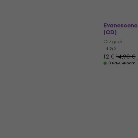
В наличност
Evanescence
(CD)
CD диск
4,9
/5
12 €
14,90 €
В наличност