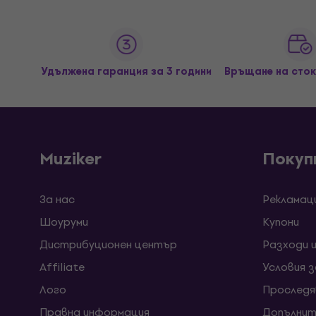
Удължена гаранция за 3 години
Връщане на сток
Muziker
Покуп
За нас
Рекламац
Шоуруми
Kупони
Дистрибуционен център
Разходи 
Affiliate
Условия 
Лого
Проследя
Правна информация
Допълнит