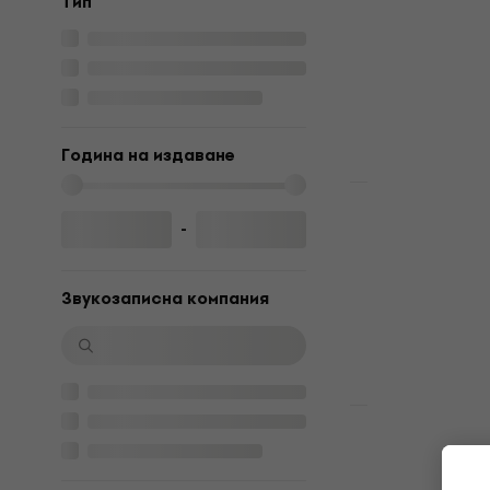
Tип
CD диск
5
/5
13,10 €
15,90
В наличност
Година на издаване
Отстъпки
Slipknot - S
-
(Anniversar
DVD)
Звукозаписна компания
CD диск
4,8
/5
8,69 €
11,90 
В наличност
Отстъпки
Tool - Later
CD диск