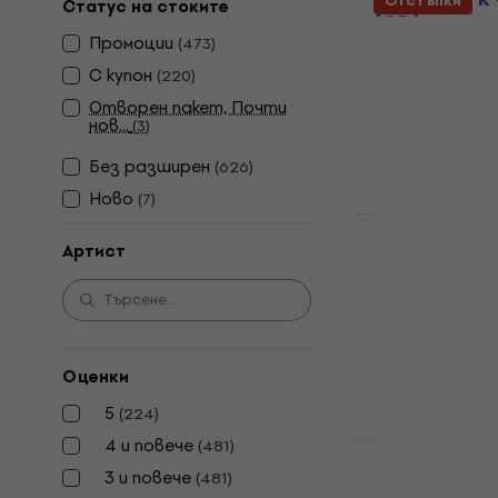
Отстъпки
Статус на стоките
(CD)
Промоции
(
473
)
CD диск
С купон
(
220
)
4,8
/5
11,30 €
11,90
Отворен пакет, Почти
нов...
(
3
)
В наличност
Без pазширен
(
626
)
Ново
(
7
)
Отстъпки
System of a
Артист
(CD)
CD диск
5
/5
9,29 €
14,90
Оценки
В наличност
5
(
224
)
4 и повече
(
481
)
3 и повече
Pantera - T
(
481
)