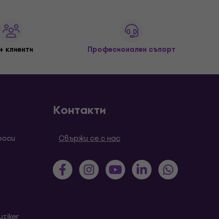
+ клиенти
Професионален съпорт
Контакти
роси
Свържи се с нас
ziker