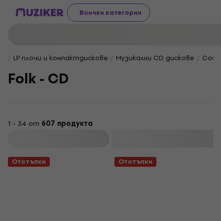
Всички категории
LP плочи и компактдискове
Музикални CD дискове
Count
Folk - CD
1 - 34 от
607 продукта
Филтриране
Отстъпки
Отстъпки