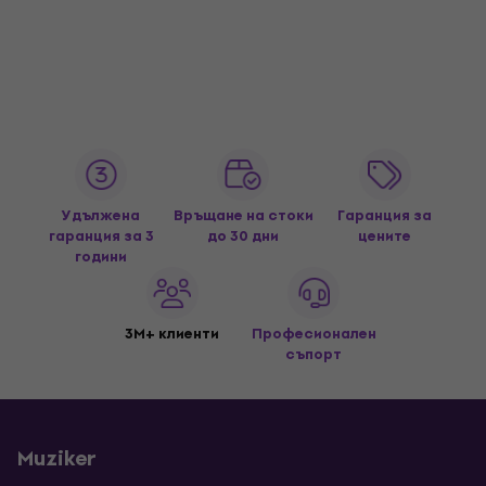
Удължена
Връщане на стоки
Гаранция за
гаранция за 3
до 30 дни
цените
години
3M+ клиенти
Професионален
съпорт
Muziker