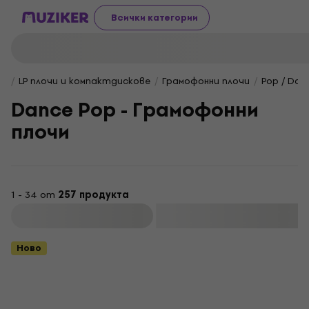
Всички категории
LP плочи и компактдискове
Грамофонни плочи
Pop / Danc
Dance Pop - ‎Грамофонни
плочи
1 - 34 от
257 продукта
Филтриране
Ново