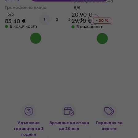
Грамофонна плоча
Грамофонна плоча
5
/5
20,90 €
5
/5
...
1
2
3
8
29,90 €
83,40 €
- 30 %
В наличност
В наличност
Удължена
Връщане на стоки
Гаранция за
гаранция за 3
до 30 дни
цените
години