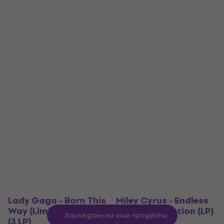
33,90 €
37,90 €
Грамофонна плоча
В наличност
5
/5
18,50 €
24,90 €
- 26 %
В наличност
LIMITED EDITION
Отстъпки
Doja Cat - Scarlet 2
George Michael -
Claude (Cream
Faith (Reissue) (LP)
Coloured) (Deluxe
Грамофонна плоча
Edition) (2 LP)
5
/5
Грамофонна плоча
24,10 €
31,90 €
- 24 %
5
/5
В наличност
21,80 €
29,90 €
- 27 %
В наличност
Lady Gaga - Born This
Miley Cyrus - Endless
Way (Limited Edition)
Summer Vacation (LP)
Зареждане на още продукти
(3 LP)