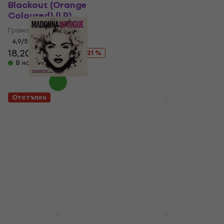
Anniversary) (Reissue)
Blackout (Orange
(Gold Coloured) (LP)
Coloured) (LP)
Грамофонна плоча
Грамофонна плоча
4,7
/5
4,9
/5
27,70 €
31,90 €
18,20 €
22,90 €
- 21 %
В наличност
В наличност
Отстъпки
Отстъпки
Madonna - In Vogue
Lady Gaga - Fame
(Splatter Coloured)
(Reissue) (160g) (2 LP)
(LP)
Грамофонна плоча
Грамофонна плоча
5
/5
32,90 €
48,90 €
5
/5
- 33 %
23,30 €
26,90 €
В наличност
- 13 %
В наличност
HAPPY HOUR
Modern Talking - Back
Doja Cat - Planet Her