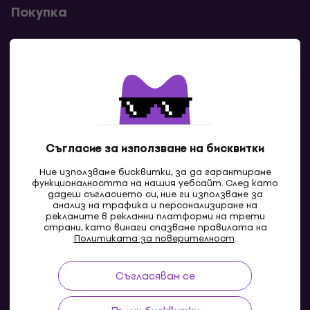
Покупка
Полезни линкове
Контакти
Свържи се с нас
Съгласие за използване на бисквитки
Ние използваме бисквитки, за да гарантираме
функционалността на нашия уебсайт. След като
дадеш съгласието си, ние ги използваме за
анализ на трафика и персонализиране на
рекламите в рекламни платформи на трети
страни, като винаги спазваме правилата на
Политиката за поверителност
.
Съгласявам се
MK