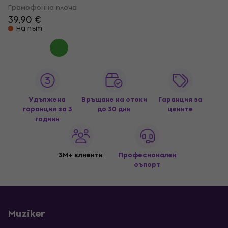
Грамофонна плоча
39,90 €
На път
Удължена
Връщане на стоки
Гаранция за
гаранция за 3
до 30 дни
цените
години
3M+ клиенти
Професионален
съпорт
Muziker