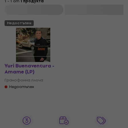
1 - 1 от
1 продукта
Филтриране
Недостъпен
Yuri Buenaventura -
Amame (LP)
Грамофонна плоча
Недостъпен