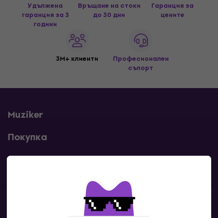
Удължена
Връщане на стоки
Гаранция за
гаранция за 3
до 30 дни
цените
години
3M+ клиенти
Професионален
съпорт
Muziker
Покупка
Полезни линкове
Контакти