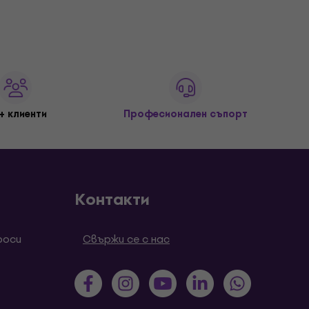
+ клиенти
Професионален съпорт
Контакти
роси
Свържи се с нас