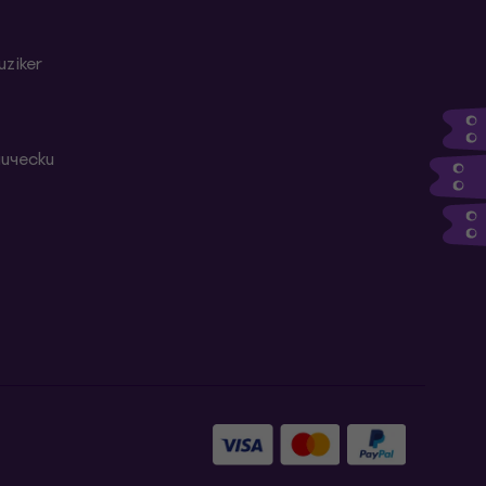
ziker
ически