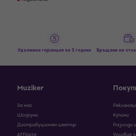
Удължена гаранция за 3 години
Връщане на сток
Muziker
Покуп
За нас
Рекламац
Шоуруми
Kупони
Дистрибуционен център
Разходи 
Affiliate
Условия 