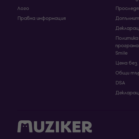
Лого
Проследя
Правна информация
Допълнит
Декларац
Политика
програма
Smile
Цена без
Общи тър
DSA
Декларац