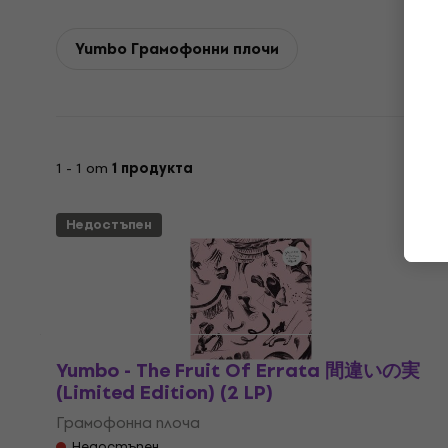
Yumbo Грамофонни плочи
1 - 1 от
1 продукта
Недостъпен
Yumbo - The Fruit Of Errata 間違いの実
(Limited Edition) (2 LP)
Грамофонна плоча
Недостъпен