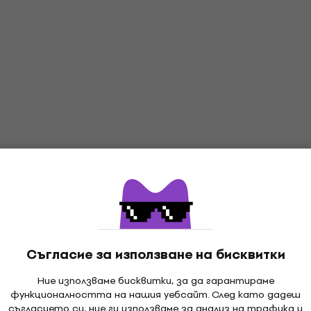
Съгласие за използване на бисквитки
Ние използваме бисквитки, за да гарантираме
функционалността на нашия уебсайт. След като дадеш
съгласието си, ние ги използваме за анализ на трафика и