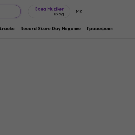
Идеи за подарък
FAQ
Muziker Блог
Зона Muziker
MK
Вход
tracks
Record Store Day Издание
Грамофони
Музика