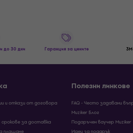
и до 30 дни
Гаранция за цените
3M
ка
Полезни линкове
ии и откази от договора
FAQ - Често задавани въп
Muziker Блог
и срокове за доставка
Подаръчен ваучер Muziker
за плащане
Идеи за подарък