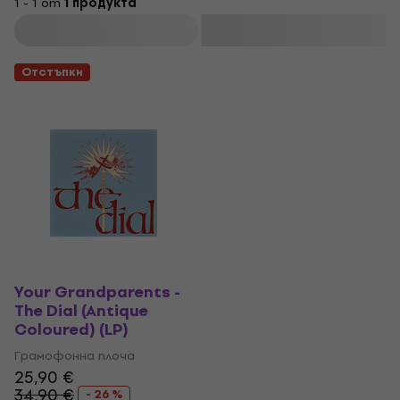
1 - 1 от
1 продукта
Филтриране
Отстъпки
Your Grandparents -
The Dial (Antique
Coloured) (LP)
Грамофонна плоча
25,90 €
34,90 €
- 26 %