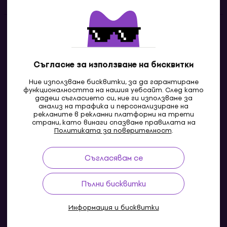
Контакти
Свържи се с нас
Съгласие за използване на бисквитки
Ние използваме бисквитки, за да гарантираме
функционалността на нашия уебсайт. След като
дадеш съгласието си, ние ги използваме за
анализ на трафика и персонализиране на
рекламите в рекламни платформи на трети
страни, като винаги спазваме правилата на
Политиката за поверителност
.
Съгласявам се
MK
Пълни бисквитки
Информация и бисквитки
© 2004-2026 MUZIKER a.s.