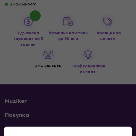
В наличност
Удължена
Връщане на стоки
Гаранция за
гаранция за 3
до 30 дни
цените
години
3M+ клиенти
Професионален
съпорт
Muziker
Покупка
Полезни линкове